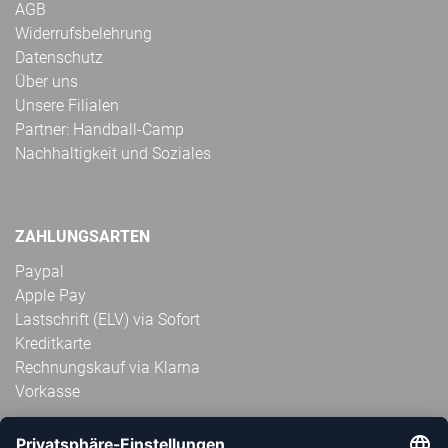
AGB
Widerrufsbelehrung
Datenschutz
Über uns
Unsere Filialen
Partner: Handball-Camp
Nachhaltigkeit und Soziales
ZAHLUNGSARTEN
Paypal
Apple Pay
Lastschrift (ELV) via Sofort
Kreditkarte
Rechnungskauf via Klarna
Vorkasse