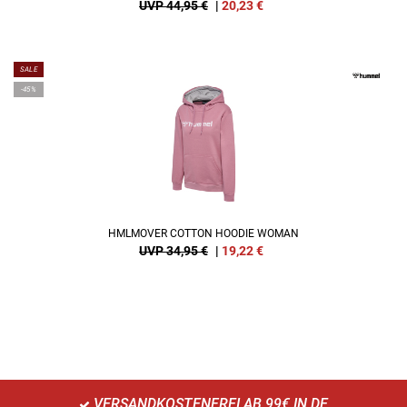
UVP 44,95 €
|
20,23
€
SALE
-45%
HMLMOVER COTTON HOODIE WOMAN
UVP 34,95 €
|
19,22
€
VERSANDKOSTENFREI AB 99€ IN DE