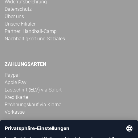
Widerrufsbelehrung
Datenschutz
Über uns
Unsere Filialen
Partner: Handball-Camp
Nachhaltigkeit und Soziales
ZAHLUNGSARTEN
Paypal
Apple Pay
Lastschrift (ELV) via Sofort
Kreditkarte
Rechnungskauf via Klarna
Vorkasse
ABONNIERE JETZT DEN KOSTENLOSEN