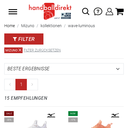
SUMMER SALE: SPARE BIS ZU 65%
Home
Mizuno
kollektionen
wave-luminous
FILTER
FILTER ZURÜCKSETZEN
MIZUNO
1
15 EMPFEHLUNGEN
SALE
NEW
-33%
-17%