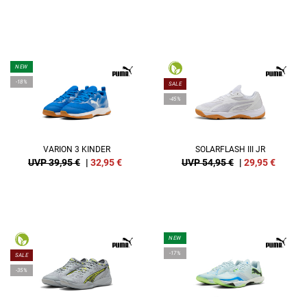
NEW
-18%
SALE
-45%
VARION 3 KINDER
SOLARFLASH III JR
UVP 39,95 €
|
32,95
€
UVP 54,95 €
|
29,95
€
NEW
-17%
SALE
-35%