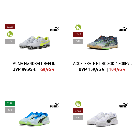
SALE
SALE
-30%
-34%
PUMA HANDBALL BERLIN
ACCELERATE NITRO SQD 4 FOREVER.BETTER.
UVP 99,95 €
|
69,95
€
UVP 159,95 €
|
104,95
€
NEW
-19%
SALE
-45%