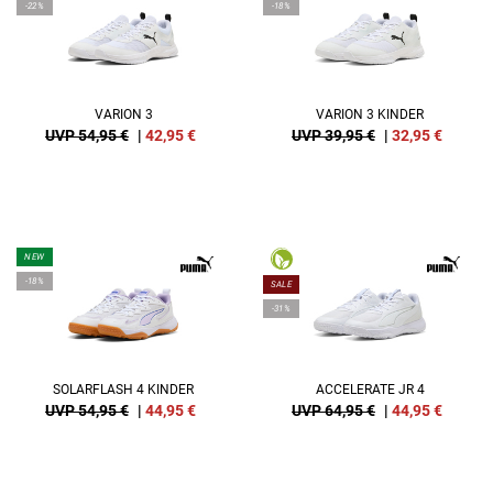
-22%
-18%
VARION 3
VARION 3 KINDER
UVP 54,95 €
|
42,95
€
UVP 39,95 €
|
32,95
€
NEW
-18%
SALE
-31%
SOLARFLASH 4 KINDER
ACCELERATE JR 4
UVP 54,95 €
|
44,95
€
UVP 64,95 €
|
44,95
€