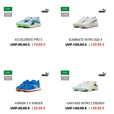
NEW
NEW
-17%
-19%
ACCELERATE PRO 5
ELIMINATE NITRO SQD 4
UVP 89,95 €
|
74,95
€
UVP 159,95 €
|
129,95
€
NEW
NEW
-18%
-6%
VARION 3 V KINDER
VANTAGE NITRO 2 ENERGY
UVP 39,95 €
|
32,95
€
UVP 159,95 €
|
149,95
€