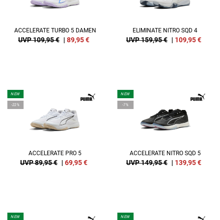
ACCELERATE TURBO 5 DAMEN
ELIMINATE NITRO SQD 4
UVP 109,95 €
|
89,95
€
UVP 159,95 €
|
109,95
€
NEW
NEW
-22%
-7%
ACCELERATE PRO 5
ACCELERATE NITRO SQD 5
UVP 89,95 €
|
69,95
€
UVP 149,95 €
|
139,95
€
NEW
NEW