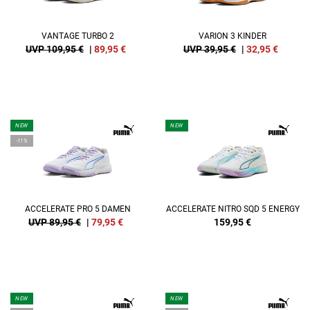
VANTAGE TURBO 2
VARION 3 KINDER
UVP 109,95 €
|
89,95
€
UVP 39,95 €
|
32,95
€
NEW
NEW
-11%
ACCELERATE PRO 5 DAMEN
ACCELERATE NITRO SQD 5 ENERGY
UVP 89,95 €
|
79,95
€
159,95
€
NEW
NEW