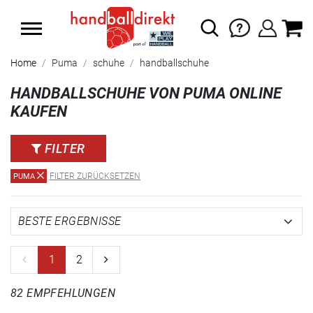
SUMMER SALE: SPARE BIS ZU 65%
Home
Puma
schuhe
handballschuhe
HANDBALLSCHUHE VON PUMA ONLINE
KAUFEN
FILTER
FILTER ZURÜCKSETZEN
PUMA
1
2
82 EMPFEHLUNGEN