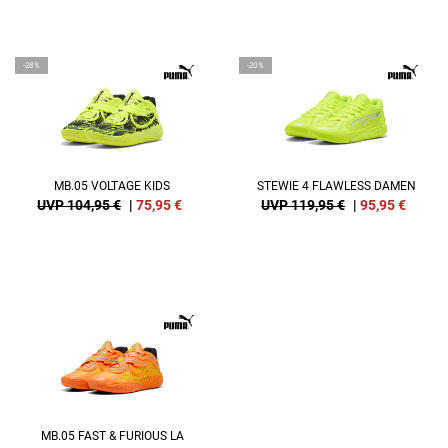
-28%
-20%
MB.05 VOLTAGE KIDS
STEWIE 4 FLAWLESS DAMEN
UVP 104,95 €
|
75,95
€
UVP 119,95 €
|
95,95
€
MB.05 FAST & FURIOUS LA