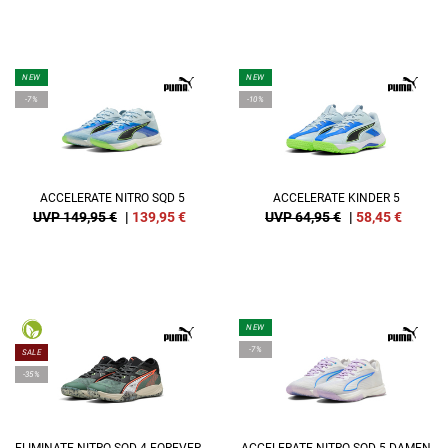
NEW
NEW
-7%
-10%
ACCELERATE NITRO SQD 5
ACCELERATE KINDER 5
UVP 149,95 €
|
139,95
€
UVP 64,95 €
|
58,45
€
NEW
-7%
SALE
-35%