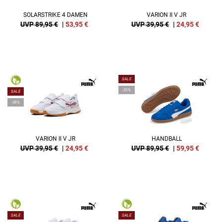
SOLARSTRIKE 4 DAMEN
VARION II V JR
UVP 89,95 €
|
53,95
€
UVP 39,95 €
|
24,95
€
SALE
-33%
SALE
-38%
VARION II V JR
HANDBALL
UVP 39,95 €
|
24,95
€
UVP 89,95 €
|
59,95
€
SALE
SALE