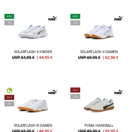
NEW
NEW
-18%
-10%
SOLARFLASH 4 KINDER
SOLARFLASH 4 DAMEN
UVP 54,95 €
|
44,95
€
UVP 69,95 €
|
62,96
€
SALE
-33%
SALE
-36%
SOLARFLASH III DAMEN
PUMA HANDBALL
UVP 69,95 €
|
44,95
€
UVP 89,95 €
|
59,95
€