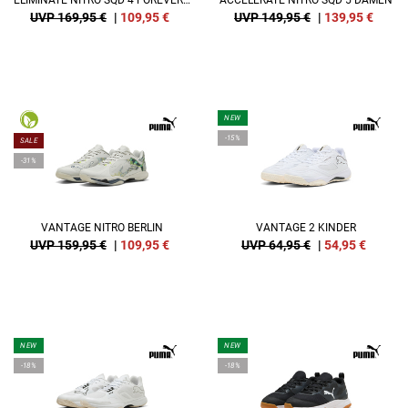
ELIMINATE NITRO SQD 4 FOREVER.BETTER.
ACCELERATE NITRO SQD 5 DAMEN
UVP 169,95 €
|
109,95
€
UVP 149,95 €
|
139,95
€
NEW
-15%
SALE
-31%
VANTAGE NITRO BERLIN
VANTAGE 2 KINDER
UVP 159,95 €
|
109,95
€
UVP 64,95 €
|
54,95
€
NEW
NEW
-18%
-18%