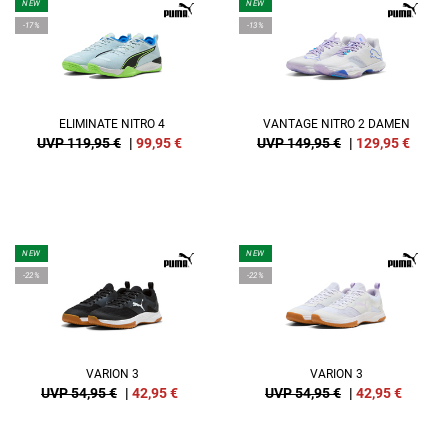
NEW
NEW
-17%
-13%
ELIMINATE NITRO 4
VANTAGE NITRO 2 DAMEN
UVP 119,95 €
|
99,95
€
UVP 149,95 €
|
129,95
€
NEW
NEW
-22%
-22%
VARION 3
VARION 3
UVP 54,95 €
|
42,95
€
UVP 54,95 €
|
42,95
€