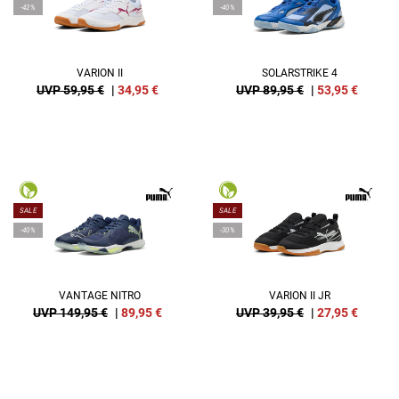
-42%
-40%
VARION II
SOLARSTRIKE 4
UVP 59,95 €
|
34,95
€
UVP 89,95 €
|
53,95
€
SALE
SALE
-40%
-30%
VANTAGE NITRO
VARION II JR
UVP 149,95 €
|
89,95
€
UVP 39,95 €
|
27,95
€