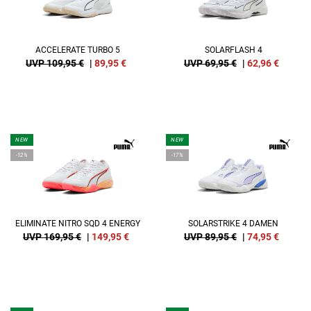
ACCELERATE TURBO 5
SOLARFLASH 4
UVP 109,95 €
|
89,95
€
UVP 69,95 €
|
62,96
€
NEW
NEW
-12%
-17%
ELIMINATE NITRO SQD 4 ENERGY
SOLARSTRIKE 4 DAMEN
UVP 169,95 €
|
149,95
€
UVP 89,95 €
|
74,95
€