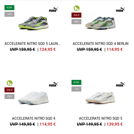
NEW
-22%
SALE
-28%
ACCELERATE NITRO SQD 5 LAUNCH EDITION
ACCELERATE NITRO SQD 4 BERLIN
UVP 159,95 €
|
124,95
€
UVP 159,95 €
|
114,95
€
NEW
-7%
SALE
-23%
ACCELERATE NITRO SQD 4
ACCELERATE NITRO SQD 5
UVP 149,95 €
|
114,95
€
UVP 149,95 €
|
139,95
€