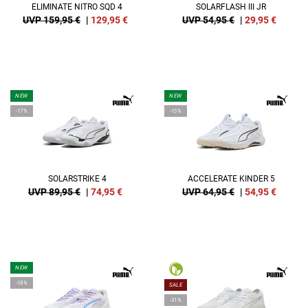
ELIMINATE NITRO SQD 4
SOLARFLASH III JR
UVP 159,95 €
|
129,95
€
UVP 54,95 €
|
29,95
€
NEW
NEW
-17%
-15%
SOLARSTRIKE 4
ACCELERATE KINDER 5
UVP 89,95 €
|
74,95
€
UVP 64,95 €
|
54,95
€
NEW
-18%
SALE
-31%