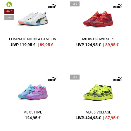
-28%
SALE
-25%
ELIMINATE NITRO 4 GAME ON
MB.05 CROWD SURF
UVP 119,95 €
|
89,95
€
UVP 124,95 €
|
89,95
€
-30%
MB.05 HIVE
MB.05 VOLTAGE
124,95
€
UVP 124,95 €
|
87,95
€