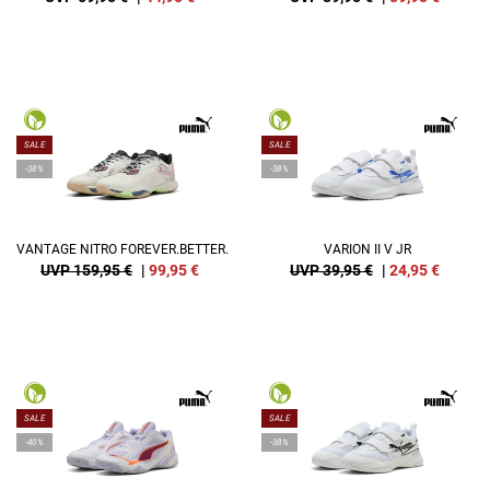
SALE
SALE
-38%
-38%
VANTAGE NITRO FOREVER.BETTER.
VARION II V JR
UVP 159,95 €
|
99,95
€
UVP 39,95 €
|
24,95
€
SALE
SALE
-40%
-38%