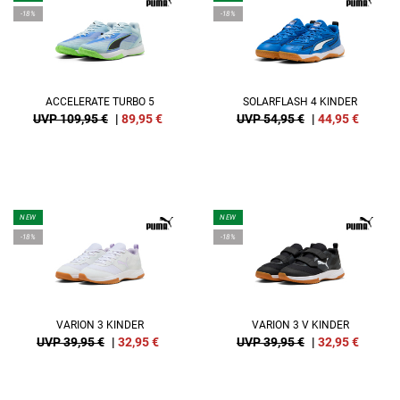
-18%
-18%
ACCELERATE TURBO 5
SOLARFLASH 4 KINDER
UVP 109,95 €
|
89,95
€
UVP 54,95 €
|
44,95
€
NEW
NEW
-18%
-18%
VARION 3 KINDER
VARION 3 V KINDER
UVP 39,95 €
|
32,95
€
UVP 39,95 €
|
32,95
€