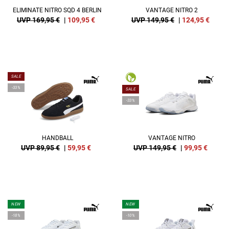
ELIMINATE NITRO SQD 4 BERLIN
VANTAGE NITRO 2
UVP 169,95 €
|
109,95
€
UVP 149,95 €
|
124,95
€
SALE
-33%
SALE
-33%
HANDBALL
VANTAGE NITRO
UVP 89,95 €
|
59,95
€
UVP 149,95 €
|
99,95
€
NEW
NEW
-18%
-10%