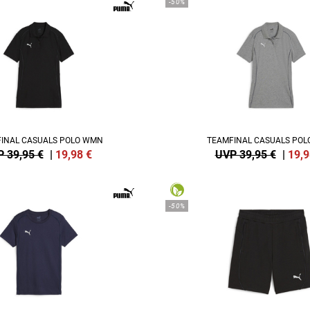
-50%
INAL CASUALS POLO WMN
TEAMFINAL CASUALS PO
 39,95 €
|
19,98
€
UVP 39,95 €
|
19,9
-50%