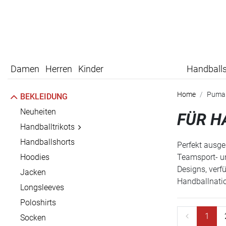
Damen
Herren
Kinder
Handball
Home
Puma
BEKLEIDUNG
Neuheiten
FÜR H
Handballtrikots
Handballshorts
Perfekt ausge
Hoodies
Teamsport- un
Designs, verf
Jacken
Handballnatio
Longsleeves
Poloshirts
1
Socken