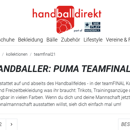
SUMMER SALE: SPARE BIS ZU 65%
schuhe
Bekleidung
Bälle
Zubehör
Lifestyle
Vereine & 
kollektionen
teamfinal21
ANDBALLER: PUMA TEAMFINAL
stattet auf und abseits des Handballfeldes - in der teamFINAL 
d Freizeitbekleidung was ihr braucht: Trikots, Trainingsanzüg
ügbar in vielen Farben. Wenn du dich und deine Mannschaft jetz
nalmannschaft ausstatten willst, sieh dich einfach mal um!
2