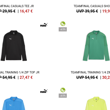
MFINAL CASUALS TEE JR
TEAMFINAL CASUALS SHO
 29,95 €
|
16,47
€
UVP 39,95 €
|
19,9
-45%
AL TRAINING 1/4 ZIP TOP JR
TEAMFINAL TRAINING 1/4 ZI
 54,95 €
|
27,47
€
UVP 54,95 €
|
30,2
-45%