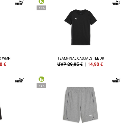
-50%
LO WMN
TEAMFINAL CASUALS TEE JR
8
€
UVP 29,95 €
|
14,98
€
-45%