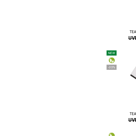
TEA
UVP
NEW
-35%
TEA
UVP