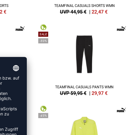
ORTS
TEAMFINAL CASUALS SHORTS WMN
2
€
UVP 44,95 €
|
22,47
€
SALE
-50%
ANTS
TEAMFINAL CASUALS PANTS WMN
7
€
UVP 59,95 €
|
29,97
€
-45%