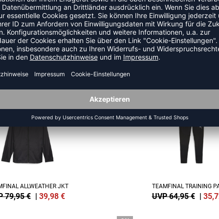
FINAL TRAINING JACKET
TEAMFINAL TRAINING J
 69,95 €
|
38,47
€
UVP 69,95 €
|
38,4
-45%
MFINAL ALLWEATHER JKT
TEAMFINAL TRAINING P
 79,95 €
|
39,98
€
UVP 64,95 €
|
35,7