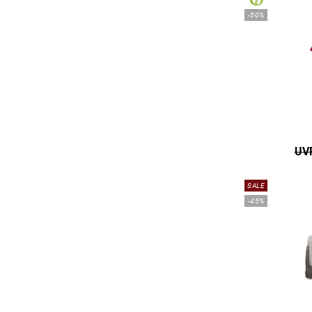
-50%
UVP
SALE
-45%