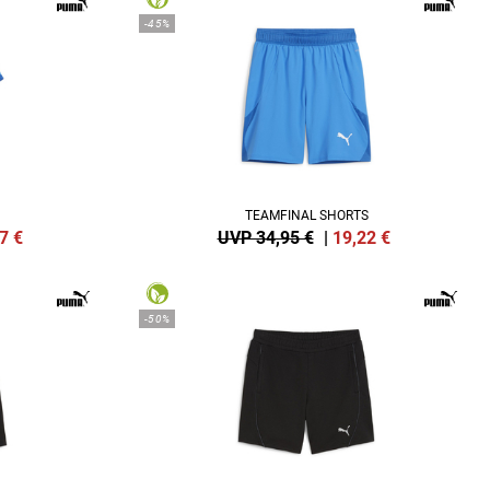
-45%
TEAMFINAL SHORTS
7
€
UVP 34,95 €
|
19,22
€
-50%