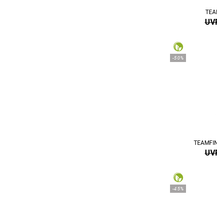
TEA
UVP
-50%
TEAMFIN
UVP
-45%