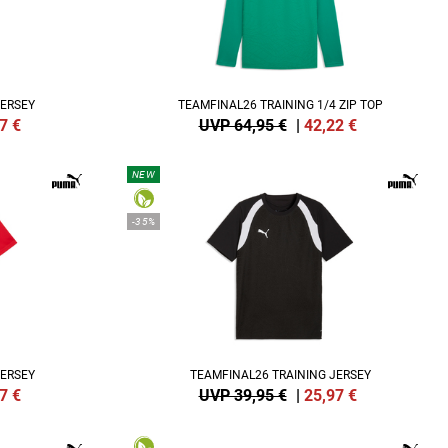
JERSEY
TEAMFINAL26 TRAINING 1/4 ZIP TOP
7
€
UVP 64,95 €
|
42,22
€
NEW
-35%
JERSEY
TEAMFINAL26 TRAINING JERSEY
7
€
UVP 39,95 €
|
25,97
€