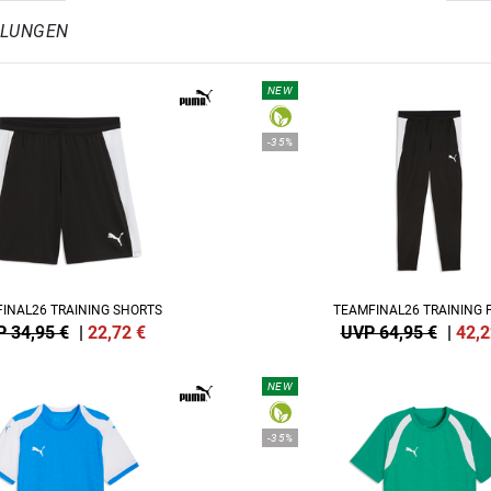
HLUNGEN
NEW
-35%
INAL26 TRAINING SHORTS
TEAMFINAL26 TRAINING 
 34,95 €
|
22,72
€
UVP 64,95 €
|
42,2
NEW
-35%