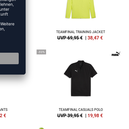
ACKET
TEAMFINAL TRAINING JACKET
7
€
UVP 69,95 €
|
38,47
€
-50%
ANTS
TEAMFINAL CASUALS POLO
2
€
UVP 39,95 €
|
19,98
€