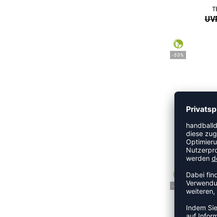
T
UVP
-50%
T
UVP
-45%