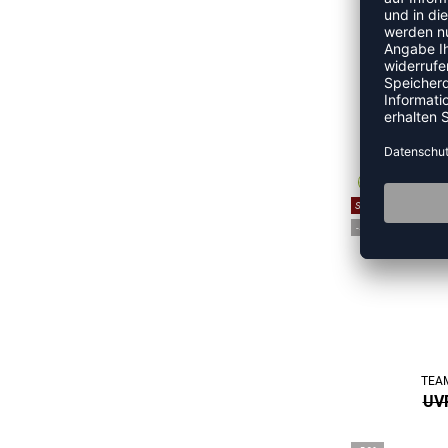
TEAM
UVP
SALE
-50%
TEA
UVP