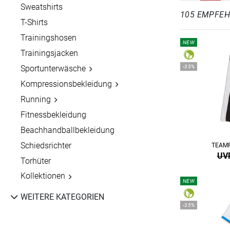
Sweatshirts
105 EMPFE
T-Shirts
Trainingshosen
NEW
Trainingsjacken
-35%
Sportunterwäsche
Kompressionsbekleidung
Running
Fitnessbekleidung
Beachhandballbekleidung
Schiedsrichter
TEAMF
UVP
Torhüter
Kollektionen
NEW
WEITERE KATEGORIEN
-35%