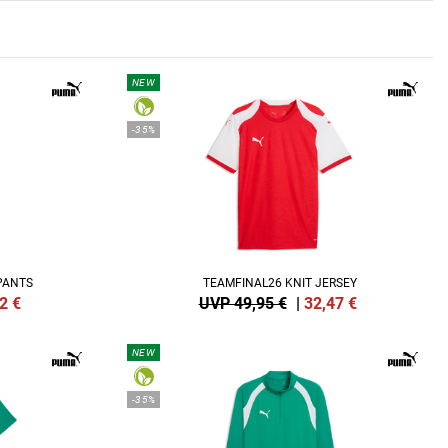
NEW
-35%
PANTS
TEAMFINAL26 KNIT JERSEY
2
€
UVP 49,95 €
|
32,47
€
NEW
-35%