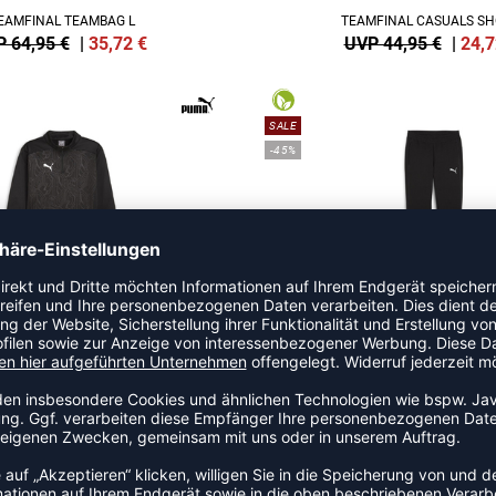
EAMFINAL TEAMBAG L
TEAMFINAL CASUALS SH
 64,95 €
|
35,72
€
UVP 44,95 €
|
24,7
SALE
-45%
EAMFINAL WARM TOP
TEAMFINAL CASUALS P
 74,95 €
|
37,48
€
UVP 59,95 €
|
32,9
-45%