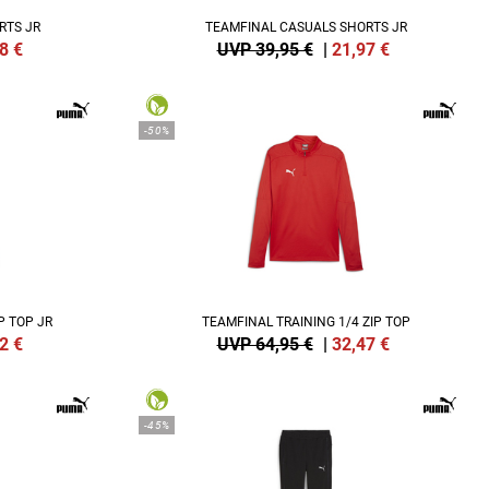
RTS JR
TEAMFINAL CASUALS SHORTS JR
8
€
UVP 39,95 €
|
21,97
€
-50%
P TOP JR
TEAMFINAL TRAINING 1/4 ZIP TOP
2
€
UVP 64,95 €
|
32,47
€
-45%