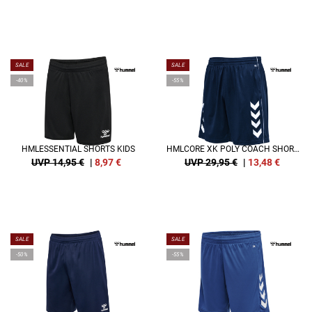
SALE
SALE
-40%
-55%
HMLESSENTIAL SHORTS KIDS
HMLCORE XK POLY COACH SHORTS
UVP 14,95 €
|
8,97
€
UVP 29,95 €
|
13,48
€
SALE
SALE
-50%
-55%