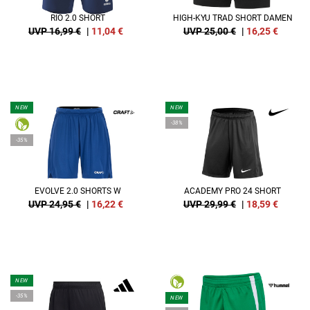
RIO 2.0 SHORT
HIGH-KYU TRAD SHORT DAMEN
UVP 16,99 €
|
11,04
€
UVP 25,00 €
|
16,25
€
NEW
NEW
-38%
-35%
EVOLVE 2.0 SHORTS W
ACADEMY PRO 24 SHORT
UVP 24,95 €
|
16,22
€
UVP 29,99 €
|
18,59
€
NEW
-35%
NEW