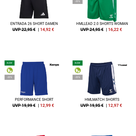
-35%
ENTRADA 26 SHORT DAMEN
HMLLEAD 2.0 SHORTS WOMAN
UVP 22,95 €
|
14,92
€
UVP 24,95 €
|
16,22
€
NEW
NEW
-35%
-35%
PERFORMANCE SHORT
HMLMATCH SHORTS
UVP 19,99 €
|
12,99
€
UVP 19,95 €
|
12,97
€