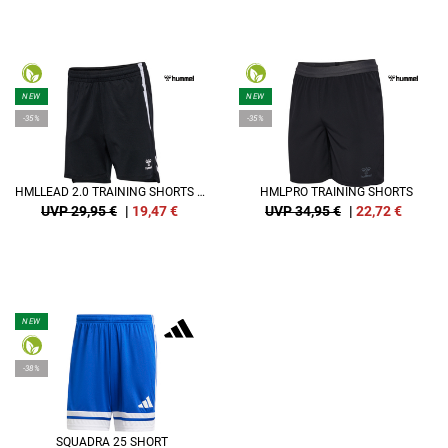
NEW
NEW
-35%
-35%
HMLLEAD 2.0 TRAINING SHORTS WOMAN
HMLPRO TRAINING SHORTS
UVP 29,95 €
|
19,47
€
UVP 34,95 €
|
22,72
€
NEW
-38%
SQUADRA 25 SHORT