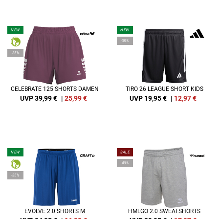
NEW
NEW
-35%
-35%
CELEBRATE 125 SHORTS DAMEN
TIRO 26 LEAGUE SHORT KIDS
UVP 39,99 €
|
25,99
€
UVP 19,95 €
|
12,97
€
NEW
SALE
-40%
-35%
EVOLVE 2.0 SHORTS M
HMLGO 2.0 SWEATSHORTS