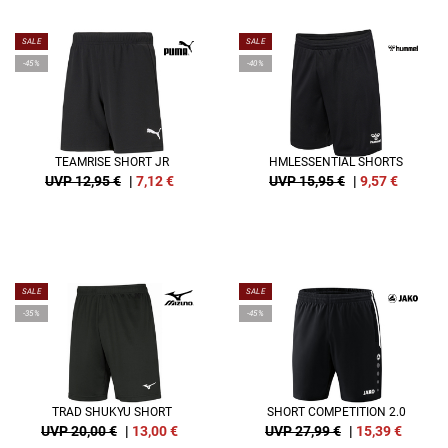
SALE
SALE
-45%
-40%
TEAMRISE SHORT JR
HMLESSENTIAL SHORTS
UVP 12,95 €
|
7,12
€
UVP 15,95 €
|
9,57
€
SALE
SALE
-35%
-45%
TRAD SHUKYU SHORT
SHORT COMPETITION 2.0
UVP 20,00 €
|
13,00
€
UVP 27,99 €
|
15,39
€