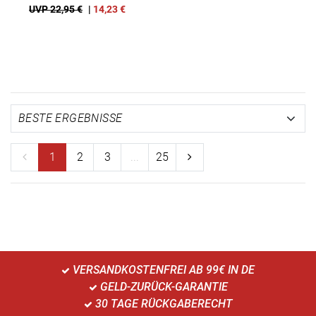
UVP 22,95 €
|
14,23
€
1
2
3
...
25
VERSANDKOSTENFREI AB 99€ IN DE
GELD-ZURÜCK-GARANTIE
30 TAGE RÜCKGABERECHT