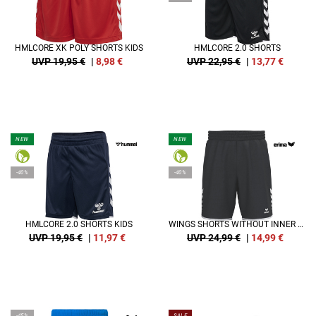
HMLCORE XK POLY SHORTS KIDS
HMLCORE 2.0 SHORTS
UVP 19,95 €
|
8,98
€
UVP 22,95 €
|
13,77
€
NEW
NEW
-40%
-40%
HMLCORE 2.0 SHORTS KIDS
WINGS SHORTS WITHOUT INNER SLIP
UVP 19,95 €
|
11,97
€
UVP 24,99 €
|
14,99
€
-45%
SALE