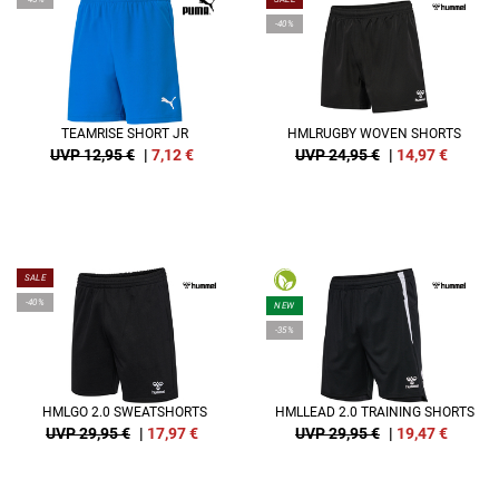
-40%
TEAMRISE SHORT JR
HMLRUGBY WOVEN SHORTS
UVP 12,95 €
|
7,12
€
UVP 24,95 €
|
14,97
€
SALE
-40%
NEW
-35%
HMLGO 2.0 SWEATSHORTS
HMLLEAD 2.0 TRAINING SHORTS
UVP 29,95 €
|
17,97
€
UVP 29,95 €
|
19,47
€