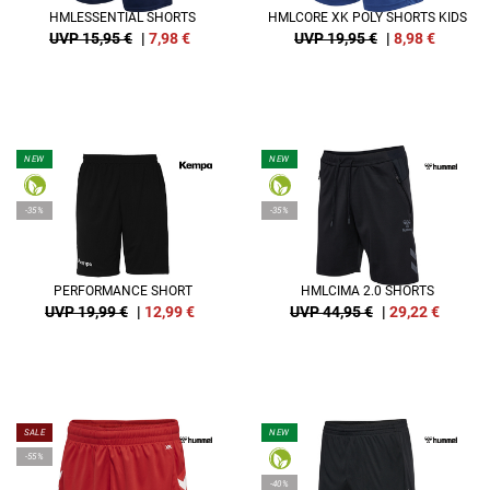
HMLESSENTIAL SHORTS
HMLCORE XK POLY SHORTS KIDS
UVP 15,95 €
|
7,98
€
UVP 19,95 €
|
8,98
€
NEW
NEW
-35%
-35%
PERFORMANCE SHORT
HMLCIMA 2.0 SHORTS
UVP 19,99 €
|
12,99
€
UVP 44,95 €
|
29,22
€
SALE
NEW
-55%
-40%