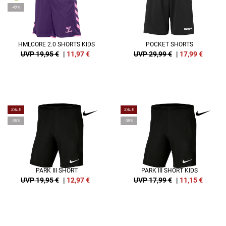
-40%
HMLCORE 2.0 SHORTS KIDS
POCKET SHORTS
UVP 19,95 €
|
11,97
€
UVP 29,99 €
|
17,99
€
SALE
SALE
-35%
-38%
PARK III SHORT
PARK III SHORT KIDS
UVP 19,95 €
|
12,97
€
UVP 17,99 €
|
11,15
€