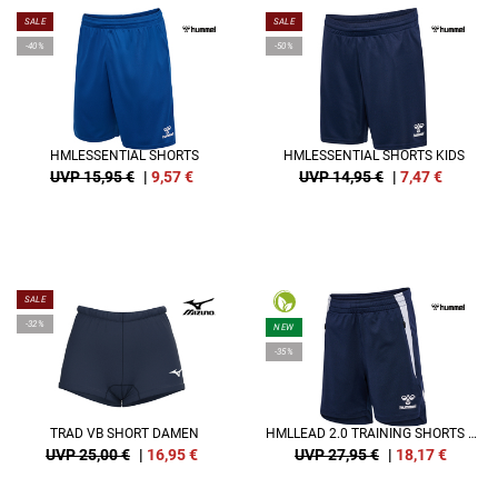
SALE
SALE
-40%
-50%
HMLESSENTIAL SHORTS
HMLESSENTIAL SHORTS KIDS
UVP 15,95 €
|
9,57
€
UVP 14,95 €
|
7,47
€
SALE
-32%
NEW
-35%
TRAD VB SHORT DAMEN
HMLLEAD 2.0 TRAINING SHORTS KIDS
UVP 25,00 €
|
16,95
€
UVP 27,95 €
|
18,17
€