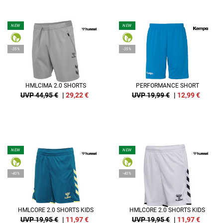
NEW
NEW
-35%
-35%
HMLCIMA 2.0 SHORTS
PERFORMANCE SHORT
UVP 44,95 €
|
29,22
€
UVP 19,99 €
|
12,99
€
NEW
NEW
-40%
-40%
HMLCORE 2.0 SHORTS KIDS
HMLCORE 2.0 SHORTS KIDS
UVP 19,95 €
|
11,97
€
UVP 19,95 €
|
11,97
€