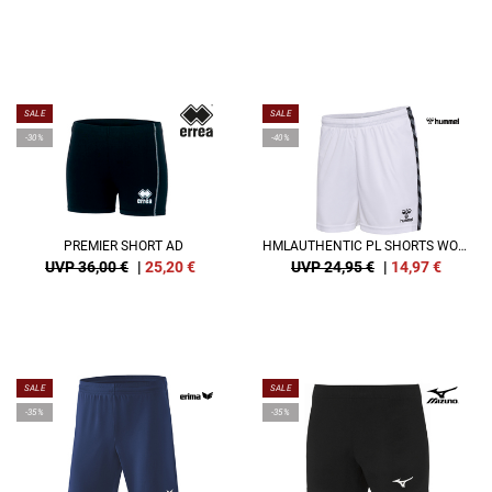
SALE
SALE
-30%
-40%
PREMIER SHORT AD
HMLAUTHENTIC PL SHORTS WOMAN
UVP 36,00 €
|
25,20
€
UVP 24,95 €
|
14,97
€
SALE
SALE
-35%
-35%