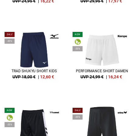
UVP 24,95 €
|
16,22
€
UVP 29,95 €
|
17,97
€
SALE
NEW
-30%
-35%
TRAD SHUKYU SHORT KIDS
PERFORMANCE SHORT DAMEN
UVP 18,00 €
|
12,60
€
UVP 24,99 €
|
16,24
€
NEW
SALE
-35%
-35%