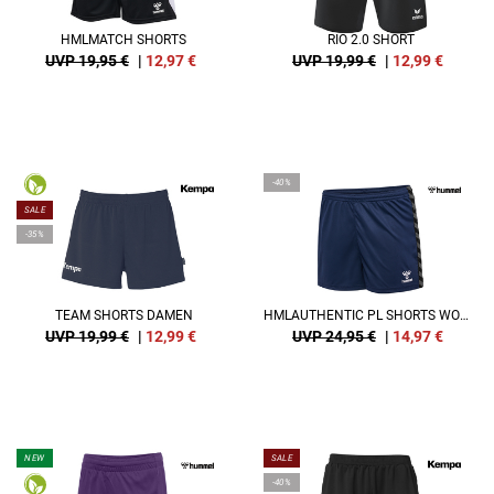
HMLMATCH SHORTS
RIO 2.0 SHORT
UVP 19,95 €
|
12,97
€
UVP 19,99 €
|
12,99
€
-40%
SALE
-35%
TEAM SHORTS DAMEN
HMLAUTHENTIC PL SHORTS WOMAN
UVP 19,99 €
|
12,99
€
UVP 24,95 €
|
14,97
€
NEW
SALE
-40%