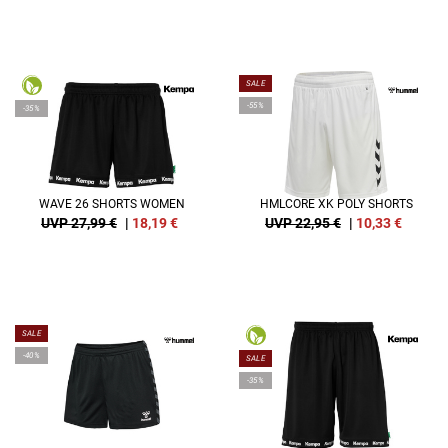
SALE
-55%
-35%
WAVE 26 SHORTS WOMEN
HMLCORE XK POLY SHORTS
UVP 27,99 €
|
18,19
€
UVP 22,95 €
|
10,33
€
SALE
-40%
SALE
-35%