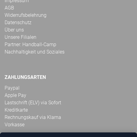
Impressum
AGB
Widerrufsbelehrung
Datenschutz
Über uns
Unsere Filialen
Partner: Handball-Camp
Nachhaltigkeit und Soziales
ZAHLUNGSARTEN
Paypal
Apple Pay
Lastschrift (ELV) via Sofort
Kreditkarte
Rechnungskauf via Klarna
Vorkasse