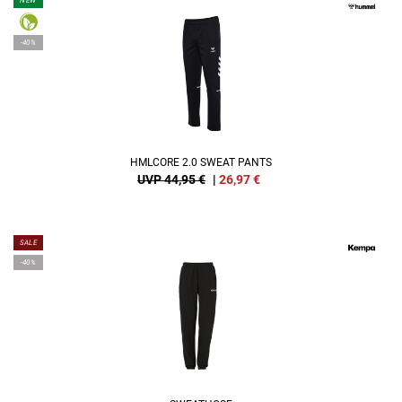
NEW
-40%
HMLCORE 2.0 SWEAT PANTS
UVP 44,95 €
|
26,97
€
SALE
-40%