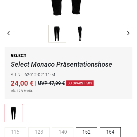
Select Monaco Präsentationshose
Art.Nr.: 62012-02111-M
24,00
€
|
UVP 47,99 €
DU SPARST 50%
inkl. 19 % MwSt.
116
128
140
152
164