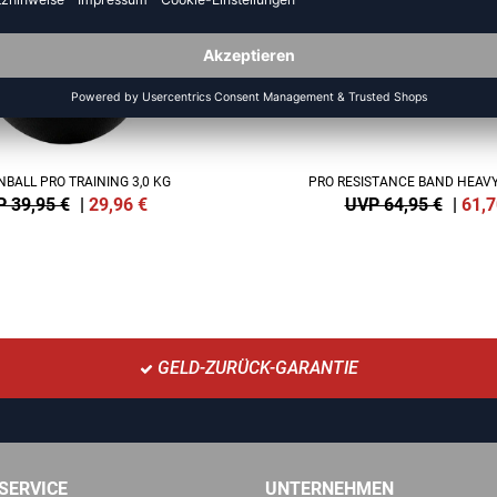
NBALL PRO TRAINING 3,0 KG
PRO RESISTANCE BAND HEAVY 
 39,95 €
|
29,96
€
UVP 64,95 €
|
61,7
GELD-ZURÜCK-GARANTIE
SERVICE
UNTERNEHMEN