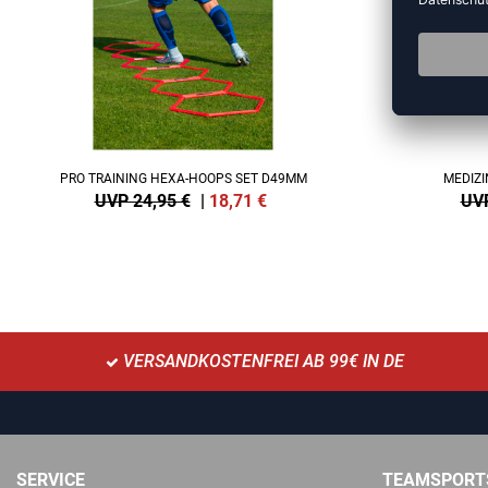
PRO TRAINING HEXA-HOOPS SET D49MM
MEDIZI
UVP 24,95 €
|
18,71
€
UVP
VERSANDKOSTENFREI AB 99€ IN DE
SERVICE
TEAMSPORT