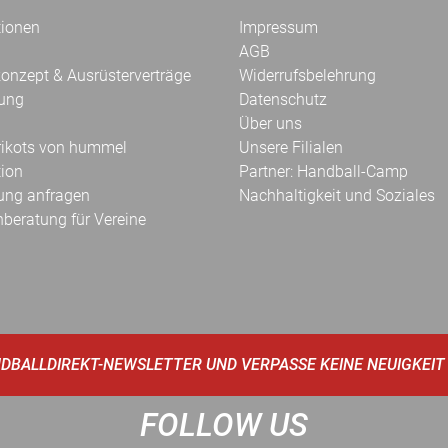
tionen
Impressum
AGB
onzept & Ausrüsterverträge
Widerrufsbelehrung
kung
Datenschutz
Über uns
Trikots von hummel
Unsere Filialen
tion
Partner: Handball-Camp
ung anfragen
Nachhaltigkeit und Soziales
hberatung für Vereine
DBALLDIREKT-NEWSLETTER UND VERPASSE KEINE NEUIGKEIT
FOLLOW US