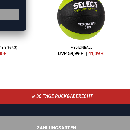
BIS 36KG)
MEDIZINBALL
0
€
UVP 59,99 €
|
41,39
€
30 TAGE RÜCKGABERECHT
ZAHLUNGSARTEN