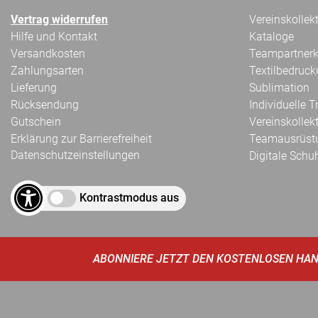
Vertrag widerrufen
Vereinskollek
Hilfe und Kontakt
Kataloge
Versandkosten
Teampartnerk
Zahlungsarten
Textilbedruc
Lieferung
Sublimation
Rücksendung
Individuelle 
Gutschein
Vereinskollek
Erklärung zur Barrierefreiheit
Teamausrüst
Datenschutzeinstellungen
Digitale Schu
Kontrastmodus aus
ABONNIERE JETZT DEN KOSTENLOSEN HAN