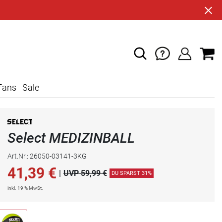
Fans
Sale
Select MEDIZINBALL
Art.Nr.: 26050-03141-3KG
41,39
€
|
UVP 59,99 €
DU SPARST 31%
inkl. 19 % MwSt.