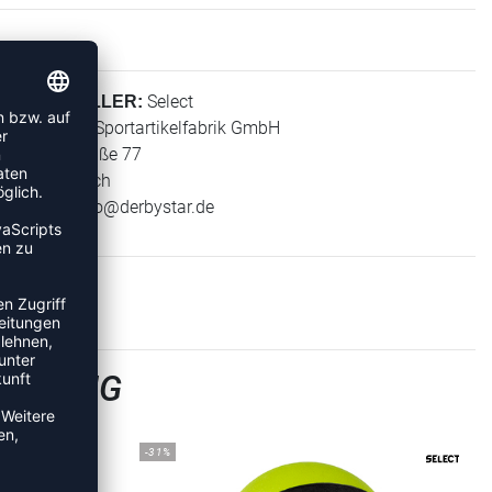
Select
HERSTELLER:
Derbystar Sportartikelfabrik GmbH
Klever Straße 77
47574 Goch
E-Mail:
info@derbystar.de
RAINING
-31%