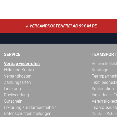
VERSANDKOSTENFREI AB 99€ IN DE
SERVICE
TEAMSPORT
Vertrag widerrufen
Vereinskollek
Hilfe und Kontakt
Kataloge
Versandkosten
Teampartnerk
Zahlungsarten
Textilbedruc
Lieferung
Sublimation
Rücksendung
Individuelle 
Gutschein
Vereinskollek
Erklärung zur Barrierefreiheit
Teamausrüst
Datenschutzeinstellungen
Digitale Schu