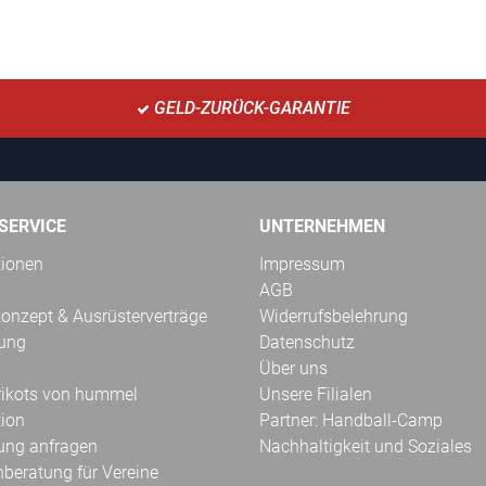
GELD-ZURÜCK-GARANTIE
SERVICE
UNTERNEHMEN
tionen
Impressum
AGB
onzept & Ausrüsterverträge
Widerrufsbelehrung
kung
Datenschutz
Über uns
Trikots von hummel
Unsere Filialen
tion
Partner: Handball-Camp
ung anfragen
Nachhaltigkeit und Soziales
hberatung für Vereine