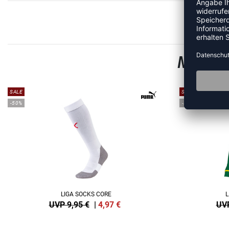
MEHR 
SALE
SALE
-50%
-35%
LIGA SOCKS CORE
L
UVP 9,95 €
|
4,97
€
UVP