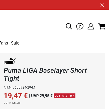
Fans
Sale
Puma LIGA Baselayer Short
Tight
Art.Nr.: 655924-29-M
19,47
€
|
UVP 29,95 €
DU SPARST 35%
inkl. 19 % MwSt.