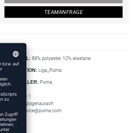
TEAMANFRAGE
88% polyester, 12% elastane
MATERIAL:
Liga_Puma
KOLLEKTION:
Puma
HERSTELLER:
Puma SE
Puma Way 1
91074 Herzogenaurach
E-Mail:
service@puma.com