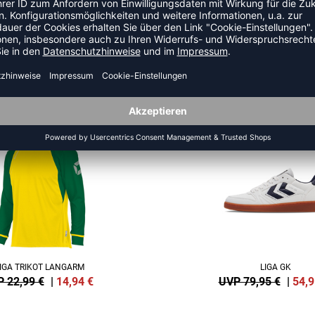
ZULETZT ANGESEHEN
AUS DER KATEGORIE PUMA TE
RESTPOSTEN
-31%
IGA TRIKOT LANGARM
LIGA GK
 22,99 €
|
14,94
€
UVP 79,95 €
|
54,9