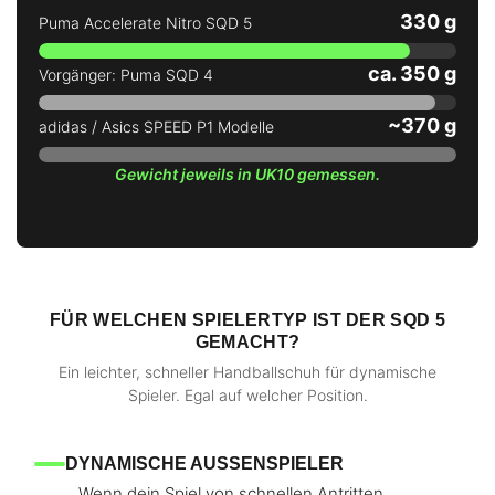
330 g
Puma Accelerate Nitro SQD 5
ca. 350 g
Vorgänger: Puma SQD 4
~370 g
adidas / Asics SPEED P1 Modelle
Gewicht jeweils in UK10 gemessen.
FÜR WELCHEN SPIELERTYP IST DER SQD 5
GEMACHT?
Ein leichter, schneller Handballschuh für dynamische
Spieler. Egal auf welcher Position.
DYNAMISCHE AUSSENSPIELER
Wenn dein Spiel von schnellen Antritten,