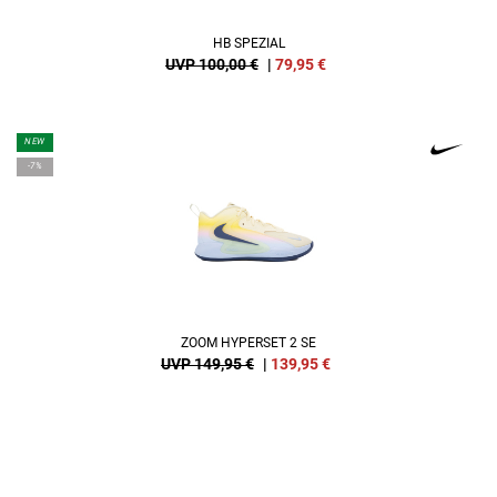
HB SPEZIAL
UVP 100,00 €
|
79,95
€
NEW
-7%
ZOOM HYPERSET 2 SE
UVP 149,95 €
|
139,95
€