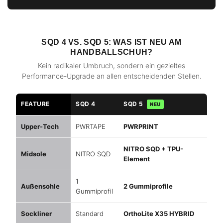
SQD 4 VS. SQD 5: WAS IST NEU AM
HANDBALLSCHUH?
Kein radikaler Umbruch, sondern ein gezieltes
Performance-Upgrade an allen entscheidenden Stellen.
FEATURE
SQD 4
SQD 5
NEU
Upper-Tech
PWRTAPE
PWRPRINT
NITRO SQD + TPU-
Midsole
NITRO SQD
Element
1
Außensohle
2 Gummiprofile
Gummiprofil
Sockliner
Standard
OrthoLite X35 HYBRID