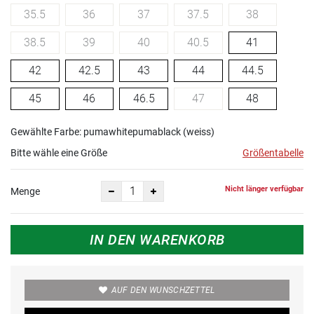
35.5
36
37
37.5
38
38.5
39
40
40.5
41
42
42.5
43
44
44.5
45
46
46.5
47
48
Gewählte Farbe: pumawhitepumablack (weiss)
Bitte wähle eine Größe
Größentabelle
Nicht länger verfügbar
Menge
IN DEN WARENKORB
AUF DEN WUNSCHZETTEL