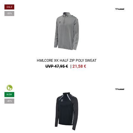
SALE
-55%
HMLCORE XK HALF ZIP POLY SWEAT
UVP 47,95 €
|
21,58
€
NEW
-40%