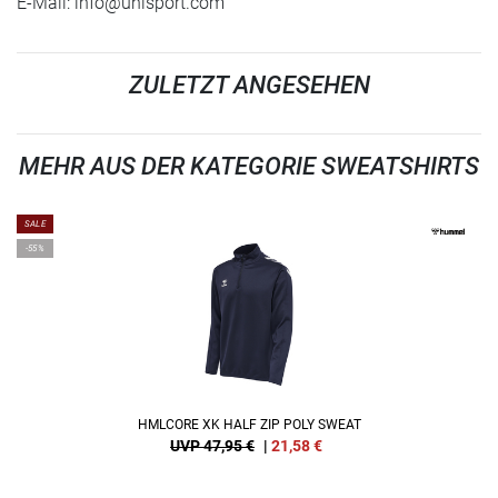
E-Mail:
info@uhlsport.com
ZULETZT ANGESEHEN
MEHR AUS DER KATEGORIE SWEATSHIRTS
SALE
-55%
HMLCORE XK HALF ZIP POLY SWEAT
UVP 47,95 €
|
21,58
€