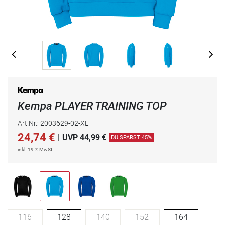
Kempa PLAYER TRAINING TOP
Art.Nr.: 2003629-02-XL
24,74
€
|
UVP 44,99 €
DU SPARST 45%
inkl. 19 % MwSt.
116
128
140
152
164