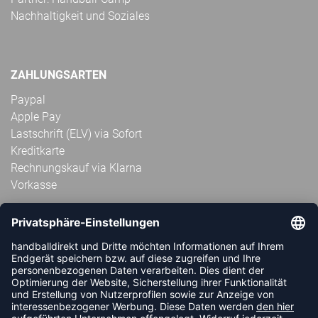
Nachhaltigkeit und Soziales
ZAHLUNGSARTEN
Paypal
Apple Pay
Lastschrift (ELV) via Sofort
Kreditkarte
Rechnungskauf via Klarna
Vorkasse
ABONNIERE JETZT DEN KOSTENLOSEN
HANDBALLDIREKT-NEWSLETTER UND VERPASSE KEINE
NEUIGKEIT ODER AKTION MEHR.
JETZT ANMELDEN