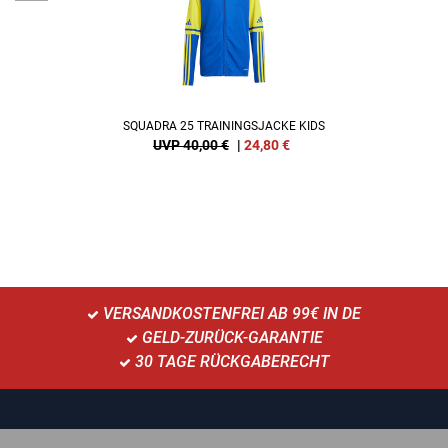
SQUADRA 25 TRAININGSJACKE KIDS
UVP 40,00 €
|
24,80
€
VERSANDKOSTENFREI AB 99€ IN DE
GELD-ZURÜCK-GARANTIE
30 TAGE RÜCKGABERECHT