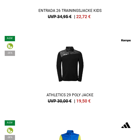
ENTRADA 26 TRAININGSJACKE KIDS
UVP 34,95 €
|
22,72
€
NEW
-35%
ATHLETICS 29 POLY JACKE
UVP 30,00 €
|
19,50
€
NEW
-38%