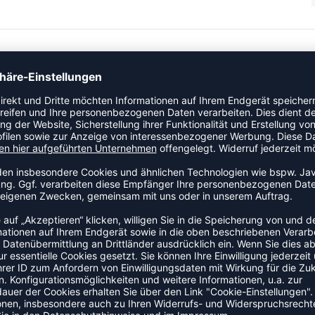
, was sie besonders langlebig macht. Dieser Rucksack von
ie zusätzlichen Komfort garantieren. Außerdem gibt es ein
roßzügiges Fassungsvermögen von 32 Litern.
ZULETZT ANGESEHEN
R AUS DER KATEGORIE RUCKS