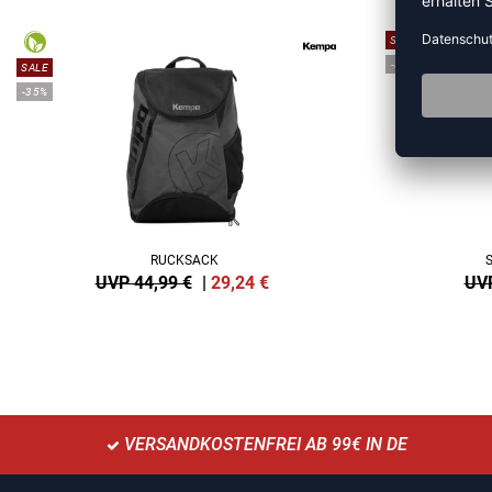
SALE
-40%
SALE
-35%
RUCKSACK
UVP 44,99 €
|
29,24
€
UVP
VERSANDKOSTENFREI AB 99€ IN DE