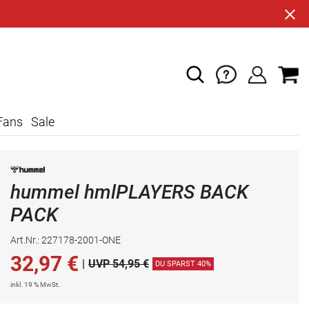
Fans
Sale
hummel hmlPLAYERS BACK
PACK
Art.Nr.: 227178-2001-ONE
32,97
€
|
UVP 54,95 €
DU SPARST 40%
inkl. 19 % MwSt.