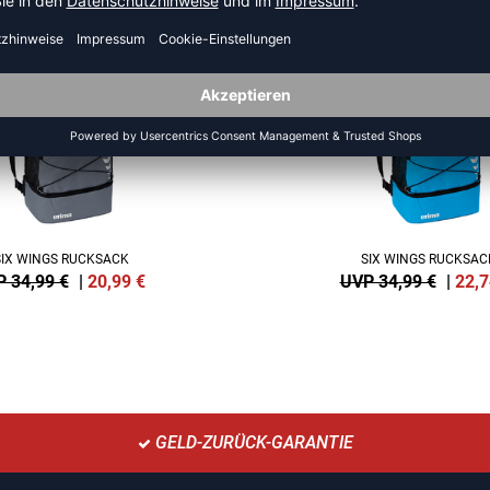
SALE
-35%
SIX WINGS RUCKSACK
SIX WINGS RUCKSAC
 34,99 €
|
20,99
€
UVP 34,99 €
|
22,7
GELD-ZURÜCK-GARANTIE