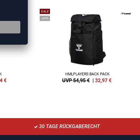
SALE
-40%
K
HMLPLAYERS BACK PACK
4
€
UVP 54,95 €
|
32,97
€
30 TAGE RÜCKGABERECHT