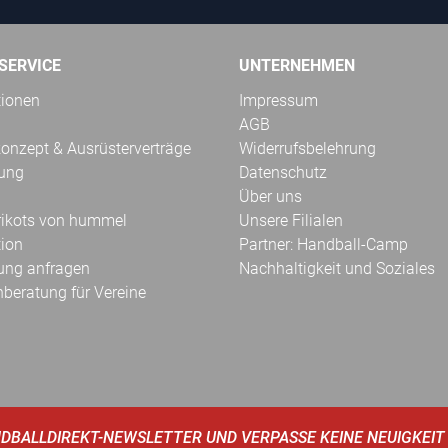
SERVICE
UNTERNEHMEN
tionen
Impressum
AGB
onzept & Ausrüsterverträge
Widerrufsbelehrung
kung
Datenschutz
Über uns
Trikots von hummel
Unsere Filialen
tion
Partner: Handball-Camp
ung anfragen
Nachhaltigkeit und Soziales
hberatung für Vereine
DBALLDIREKT-NEWSLETTER UND VERPASSE KEINE NEUIGKEIT