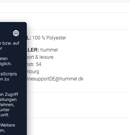
100 % Polyester
MATERIAL:
hummel
HERSTELLER:
hummel sport & leisure
Leverkusenstr. 54
22761 Hamburg
E-Mail:
onlinesupportDE@hummel.dk
ÄCKE