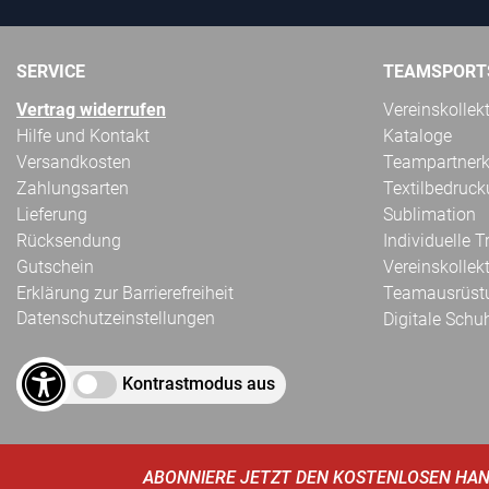
SERVICE
TEAMSPORT
Vertrag widerrufen
Vereinskollek
Hilfe und Kontakt
Kataloge
Versandkosten
Teampartnerk
Zahlungsarten
Textilbedruc
Lieferung
Sublimation
Rücksendung
Individuelle 
Gutschein
Vereinskollek
Erklärung zur Barrierefreiheit
Teamausrüst
Datenschutzeinstellungen
Digitale Schu
Kontrastmodus aus
ABONNIERE JETZT DEN KOSTENLOSEN HAN