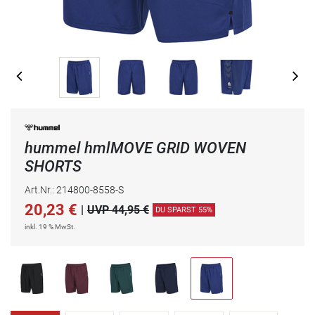
hummel hmlMOVE GRID WOVEN
SHORTS
Art.Nr.: 214800-8558-S
20,23
€
|
UVP 44,95 €
DU SPARST 55%
inkl. 19 % MwSt.