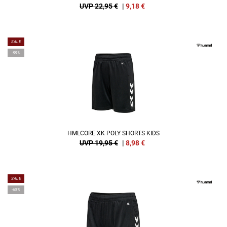
UVP 22,95 €
|
9,18
€
SALE
-55%
HMLCORE XK POLY SHORTS KIDS
UVP 19,95 €
|
8,98
€
SALE
-60%