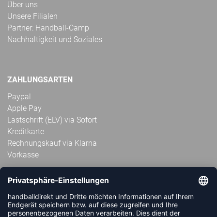
Über uns
Unsere Filialen
Partner: Handball-Camp
Nachhaltigkeit und Soziales
ZAHLUNGSARTEN
Paypal
Apple Pay
Lastschrift (ELV) via Sofort
Kreditkarte
Rechnungskauf via Klarna
Vorkasse
ABONNIERE JETZT DEN KOSTENLOSEN
HANDBALLDIREKT-NEWSLETTER UND VERPASSE KEINE
NEUIGKEIT ODER AKTION MEHR.