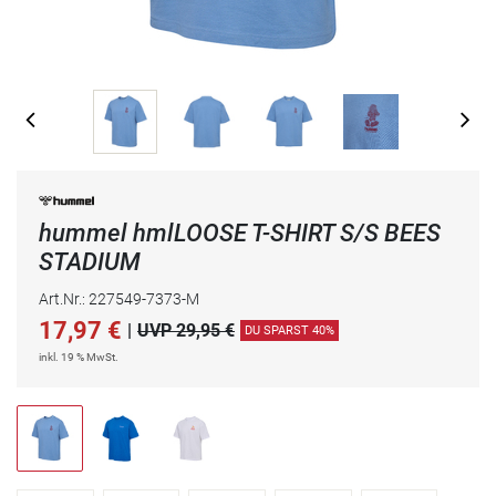
hummel hmlLOOSE T-SHIRT S/S BEES
STADIUM
Art.Nr.: 227549-7373-M
17,97
€
|
UVP 29,95 €
DU SPARST 40%
inkl. 19 % MwSt.