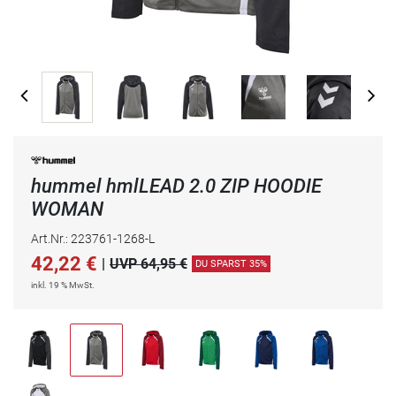
hummel hmlLEAD 2.0 ZIP HOODIE
WOMAN
Art.Nr.: 223761-1268-L
42,22
€
|
UVP 64,95 €
DU SPARST 35%
inkl. 19 % MwSt.