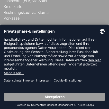
Lastschrift (ELV) via Sofort
Kreditkarte
Rechnungskauf via Klarna
Vorkasse
ABONNIERE JETZT DEN KOSTENLOSEN
HANDBALLDIREKT-NEWSLETTER UND VERPASSE KEINE
NEUIGKEIT ODER AKTION MEHR.
JETZT ANMELDEN
FOLLOW US
© 2026 Ballsportdirekt.de GmbH und Co. KG