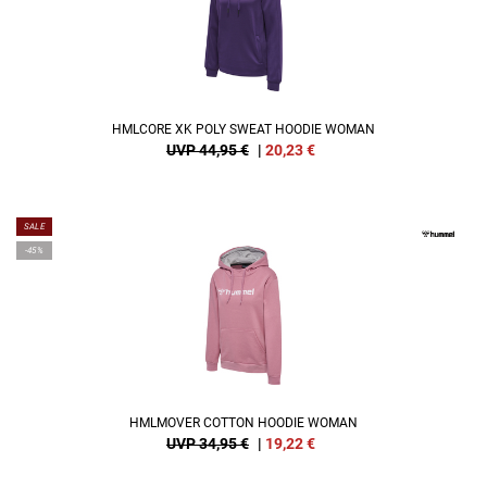
HMLCORE XK POLY SWEAT HOODIE WOMAN
UVP 44,95 €
|
20,23
€
SALE
-45%
HMLMOVER COTTON HOODIE WOMAN
UVP 34,95 €
|
19,22
€