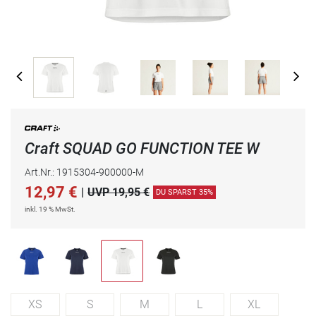
Craft SQUAD GO FUNCTION TEE W
Art.Nr.: 1915304-900000-M
12,97
€
|
UVP 19,95 €
DU SPARST 35%
inkl. 19 % MwSt.
XS
S
M
L
XL