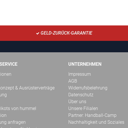
GELD-ZURÜCK-GARANTIE
SERVICE
UNTERNEHMEN
tionen
Impressum
AGB
onzept & Ausrüsterverträge
Widerrufsbelehrung
kung
Datenschutz
Über uns
Trikots von hummel
Unsere Filialen
tion
Partner: Handball-Camp
ung anfragen
Nachhaltigkeit und Soziales