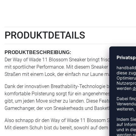
PRODUKTDETAILS
PRODUKTBESCHREIBUNG:
Der Way of Wade 11 Blossom Sneaker bringt frischen Wind in 
mit sportlicher Performance. Mit diesem Sneaker von Way of W
Straßen mit einem Look, der einfach nur Laune macht.
Dank der innovativen Breathability-Technologie bleiben deine
komfortable Polsterung sorgt für ein angenehmes Tragegefühl,
gibt, um jeden Move sicher zu landen. Diese Features mach
Gamechanger, der von Sneakerheads und Basketball-Fans glei
Also schnapp dir den Way of Wade 11 Blossom Sneaker bei uns
Mit diesem Schuh bist du bereit, sowohl auf dem Court als auc