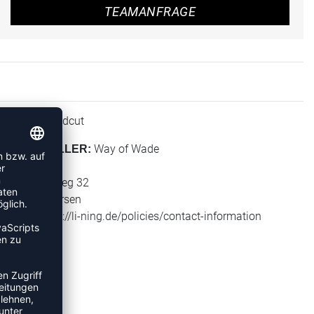
TEAMANFRAGE
Midcut
HÖHE:
Way of Wade
HERSTELLER:
Li-Ning
Kränkelsweg 32
41748 Viersen
Web: https://li-ning.de/policies/contact-information