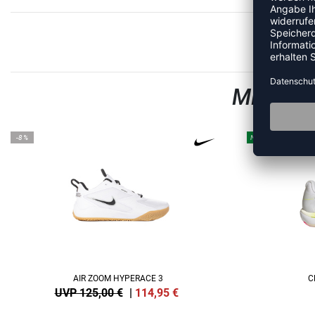
MEHR A
-8%
NEW
AIR ZOOM HYPERACE 3
C
UVP 125,00 €
|
114,95
€