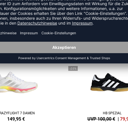
ZULETZT ANGESEHEN
US DER KATEGORIE HANDBAL
SALE
-20%
RAZYFLIGHT 7 DAMEN
HB SPEZIAL
149,95
€
UVP 100,00 €
|
79,