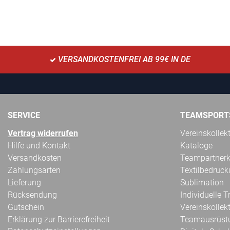
VERSANDKOSTENFREI AB 99€ IN DE
SERVICE
TEAMSPORT
Vertrag widerrufen
Vereinskollek
Hilfe und Kontakt
Kataloge
Versandkosten
Teampartnerk
Zahlungsarten
Textilbedruc
Lieferung
Sublimation
Rücksendung
Individuelle 
Gutschein
Vereinskollek
Erklärung zur Barrierefreiheit
Teamausrüst