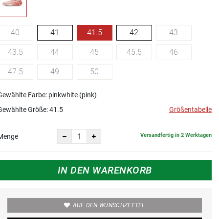
40
41
41.5
42
43
43.5
44
45
45.5
46
47.5
49
50
Gewählte Farbe: pinkwhite (pink)
Gewählte Größe:
41.5
Größentabelle
Versandfertig in 2 Werktagen
Menge
IN DEN WARENKORB
AUF DEN WUNSCHZETTEL