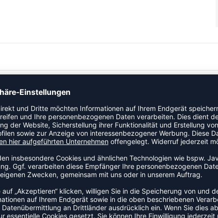
deinen Schuhschrank und vereint stylische Blüten-Designs
ade rockst du nicht nur das Spielfeld, sondern auch die
 Füße auch bei hitzigen Matches cool und trocken. Die
 während die robuste Sohle dir den nötigen Grip und Halt
en den Way of Wade 11 Blossom zu einem echten
chermaßen gefeiert wird.
 und erlebe, wie sich Style und Funktion perfekt ergänzen.
h in der City zu glänzen.