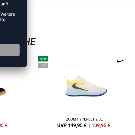
LSCHUHE
NEW
-7%
ZOOM HYPERSET 2 SE
95
€
UVP 149,95 €
|
139,95
€