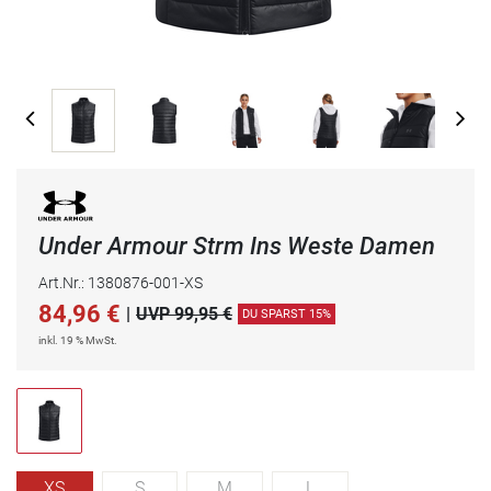
Under Armour Strm Ins Weste Damen
Art.Nr.: 1380876-001-XS
84,96
€
|
UVP 99,95 €
DU SPARST 15%
inkl. 19 % MwSt.
XS
S
M
L