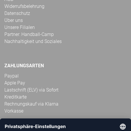
Widerrufsbelehrung
Datenschutz
Über uns
Unsere Filialen
Partner: Handball-Camp
Nachhaltigkeit und Soziales
ZAHLUNGSARTEN
Paypal
Apple Pay
Lastschrift (ELV) via Sofort
Kreditkarte
Rechnungskauf via Klarna
Vorkasse
ABONNIERE JETZT DEN KOSTENLOSEN