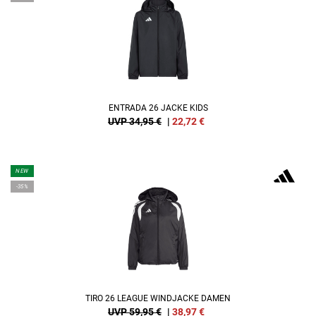
ENTRADA 26 JACKE KIDS
UVP 34,95 €
|
22,72
€
NEW
-35%
TIRO 26 LEAGUE WINDJACKE DAMEN
UVP 59,95 €
|
38,97
€