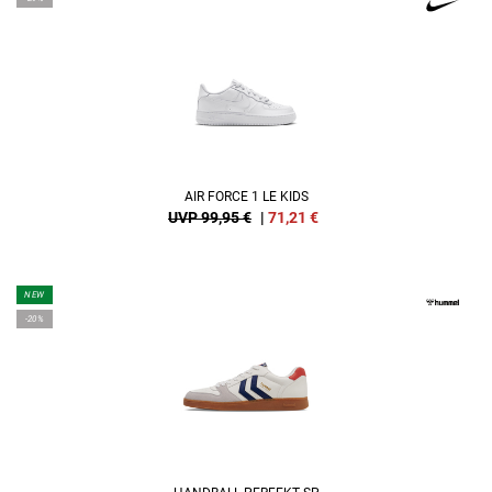
AIR FORCE 1 LE KIDS
UVP 99,95 €
|
71,21
€
NEW
-20%