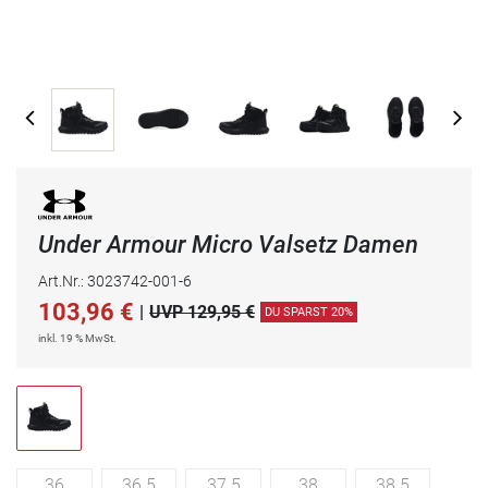
Under Armour Micro Valsetz Damen
Art.Nr.: 3023742-001-6
103,96
€
|
UVP 129,95 €
DU SPARST 20%
inkl. 19 % MwSt.
36
36.5
37.5
38
38.5