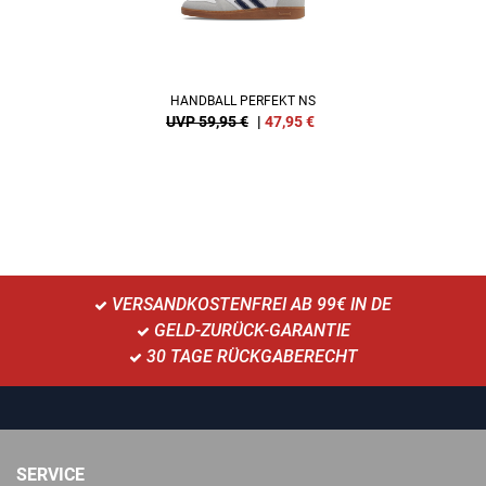
HANDBALL PERFEKT NS
UVP 59,95 €
|
47,95
€
VERSANDKOSTENFREI AB 99€ IN DE
GELD-ZURÜCK-GARANTIE
30 TAGE RÜCKGABERECHT
SERVICE