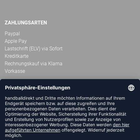
ZAHLUNGSARTEN
Paypal
Apple Pay
Lastschrift (ELV) via Sofort
Kreditkarte
Rechnungskauf via Klarna
Vorkasse
ABONNIERE JETZT DEN KOSTENLOSEN
HANDBALLDIREKT-NEWSLETTER UND VERPASSE KEINE
NEUIGKEIT ODER AKTION MEHR.
JETZT ANMELDEN
FOLLOW US