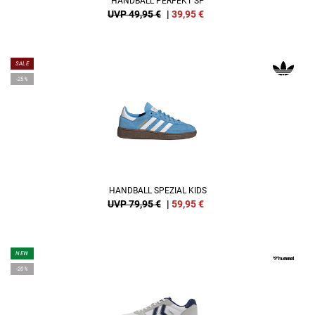
HANDBALL PERFEKT SP
UVP 49,95 €
|
39,95
€
SALE
-25%
HANDBALL SPEZIAL KIDS
UVP 79,95 €
|
59,95
€
NEW
-20%