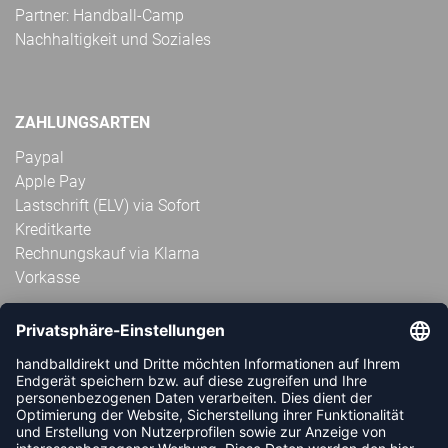
Partner: Handball-Camp
Nachhaltigkeit und Soziales
ZAHLUNGSARTEN
Paypal
Apple Pay
Lastschrift (ELV) via Sofort
Kreditkarte
Rechnungskauf via Klarna
Vorkasse
ABONNIERE JETZT DEN KOSTENLOSEN
HANDBALLDIREKT-NEWSLETTER UND VERPASSE KEINE
NEUIGKEIT ODER AKTION MEHR.
JETZT ANMELDEN