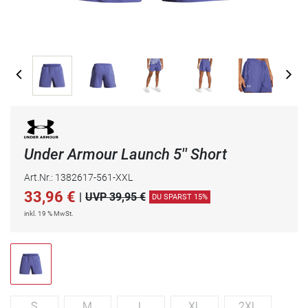
Under Armour Launch 5'' Short
Art.Nr.: 1382617-561-XXL
33,96
€
|
UVP 39,95 €
DU SPARST 15%
inkl. 19 % MwSt.
S
M
L
XL
2XL