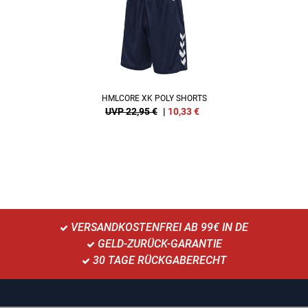
HMLCORE XK POLY SHORTS
UVP 22,95 €
|
10,33
€
VERSANDKOSTENFREI AB 99€ IN DE
GELD-ZURÜCK-GARANTIE
30 TAGE RÜCKGABERECHT