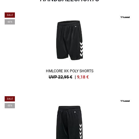
SALE
-60%
HMLCORE XK POLY SHORTS
UVP 22,95 €
|
9,18
€
SALE
-55%