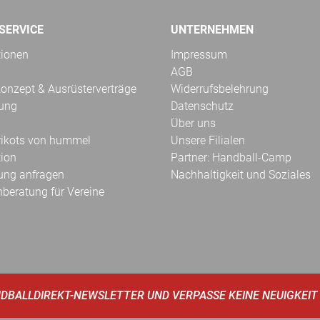
SERVICE
UNTERNEHMEN
tionen
Impressum
AGB
onzept & Ausrüsterverträge
Widerrufsbelehrung
kung
Datenschutz
Über uns
Trikots von hummel
Unsere Filialen
tion
Partner: Handball-Camp
ung anfragen
Nachhaltigkeit und Soziales
hberatung für Vereine
DBALLDIREKT-NEWSLETTER UND VERPASSE KEINE NEUIGKEIT