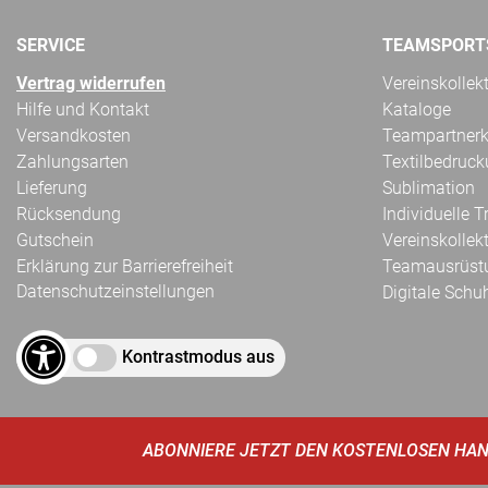
SERVICE
TEAMSPORT
Vertrag widerrufen
Vereinskollek
Hilfe und Kontakt
Kataloge
Versandkosten
Teampartnerk
Zahlungsarten
Textilbedruc
Lieferung
Sublimation
Rücksendung
Individuelle 
Gutschein
Vereinskollek
Erklärung zur Barrierefreiheit
Teamausrüst
Datenschutzeinstellungen
Digitale Schu
Kontrastmodus aus
ABONNIERE JETZT DEN KOSTENLOSEN HAN