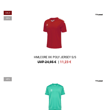
SALE
-55%
HMLCORE XK POLY JERSEY S/S
UVP 24,95 €
|
11,23
€
-40%