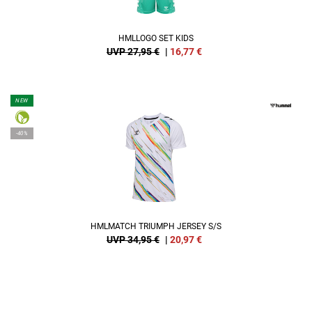
HMLLOGO SET KIDS
UVP 27,95 €
|
16,77
€
NEW
-40%
HMLMATCH TRIUMPH JERSEY S/S
UVP 34,95 €
|
20,97
€