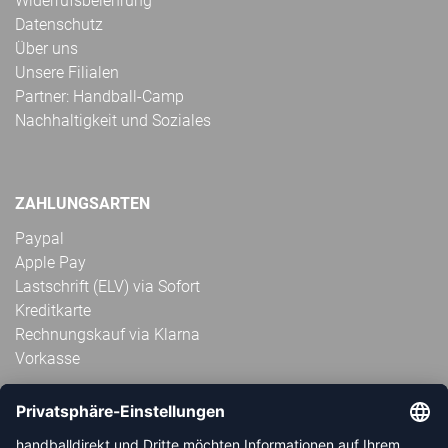
Widerrufsbelehrung
Datenschutz
Über uns
Unsere Filialen
Partner: Handball-Camp
Nachhaltigkeit und Soziales
ZAHLUNGSARTEN
Paypal
Apple Pay
Lastschrift (ELV) via Sofort
Kreditkarte
Rechnungskauf via Klarna
Vorkasse
ABONNIERE JETZT DEN KOSTENLOSEN