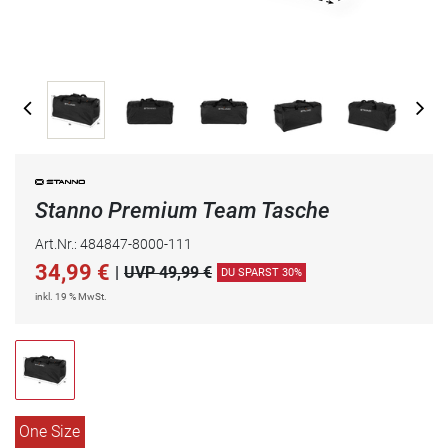
Stanno Premium Team Tasche
Art.Nr.: 484847-8000-111
34,99
€
|
UVP 49,99 €
DU SPARST 30%
inkl. 19 % MwSt.
One Size