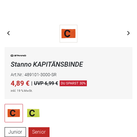
Stanno KAPITÄNSBINDE
Art.Nr.: 489101-3000-SR
4,89
€
|
UVP 6,99 €
DU SPARST 30%
inkl. 19 % MwSt.
Junior
Senior