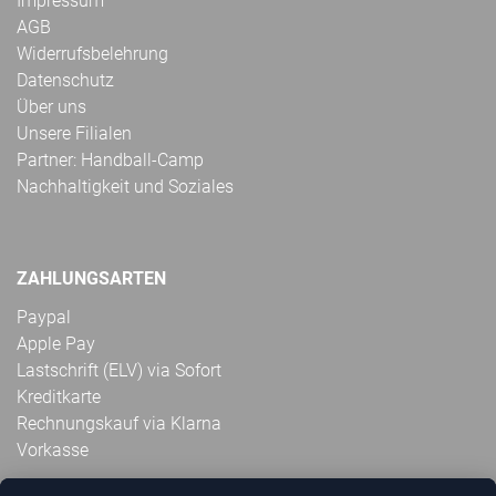
Impressum
AGB
Widerrufsbelehrung
Datenschutz
Über uns
Unsere Filialen
Partner: Handball-Camp
Nachhaltigkeit und Soziales
ZAHLUNGSARTEN
Paypal
Apple Pay
Lastschrift (ELV) via Sofort
Kreditkarte
Rechnungskauf via Klarna
Vorkasse