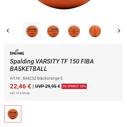
Spalding VARSITY TF 150 FIBA
BASKETBALL
Art.Nr.: 84423Z-blackorange-5
22,46
€
|
UVP 29,95 €
DU SPARST 25%
inkl. 19 % MwSt.