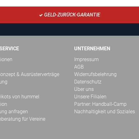
GELD-ZURÜCK-GARANTIE
SERVICE
UNTERNEHMEN
tionen
Impressum
AGB
onzept & Ausrüsterverträge
Widerrufsbelehrung
kung
Datenschutz
Über uns
Trikots von hummel
Unsere Filialen
tion
Partner: Handball-Camp
ung anfragen
Nachhaltigkeit und Soziales
hberatung für Vereine