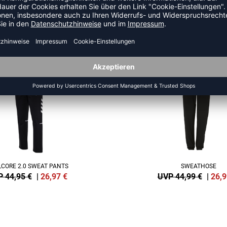
US DER KATEGORIE TRAININ
SALE
-40%
CORE 2.0 SWEAT PANTS
SWEATHOSE
 44,95 €
|
26,97
€
UVP 44,99 €
|
26,9