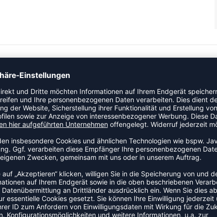
sich in der teamRISE Kollektion, um den Ansprüchen junger
veau sich deine Mannschaft befindet. Sieh' gut aus und halte
 Hose mit Reißverschluss an den Beinen, die sich leicht an-
ZULETZT ANGESEHEN