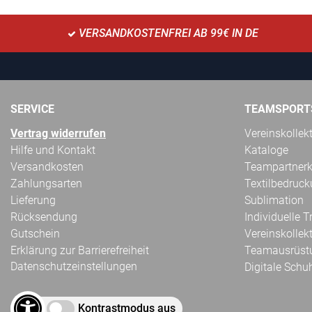
VERSANDKOSTENFREI AB 99€ IN DE
SERVICE
TEAMSPORT
Vertrag widerrufen
Vereinskollek
Hilfe und Kontakt
Kataloge
Versandkosten
Teampartnerk
Zahlungsarten
Textilbedruc
Lieferung
Sublimation
Rücksendung
Individuelle 
Gutschein
Vereinskollek
Erklärung zur Barrierefreiheit
Teamausrüst
Datenschutzeinstellungen
Digitale Schu
Kontrastmodus aus