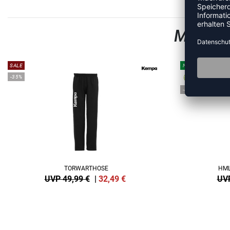
MEHR A
SALE
NEW
-35%
-40%
TORWARTHOSE
HML
UVP 49,99 €
|
32,49
€
UVP