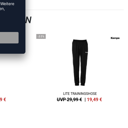
GSHOSEN
-35%
LITE TRAININGSHOSE
9
€
UVP 29,99 €
|
19,49
€