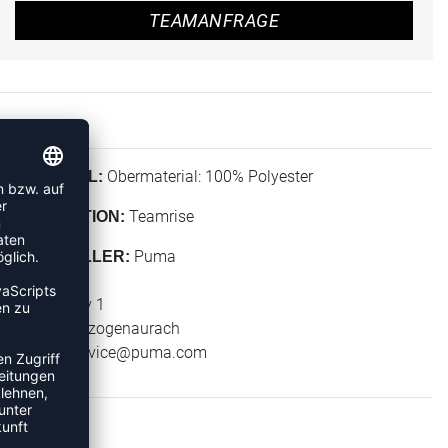
TEAMANFRAGE
Obermaterial: 100% Polyester
MATERIAL:
Teamrise
KOLLEKTION:
Puma
HERSTELLER:
Puma SE
Puma Way 1
91074 Herzogenaurach
E-Mail:
service@puma.com