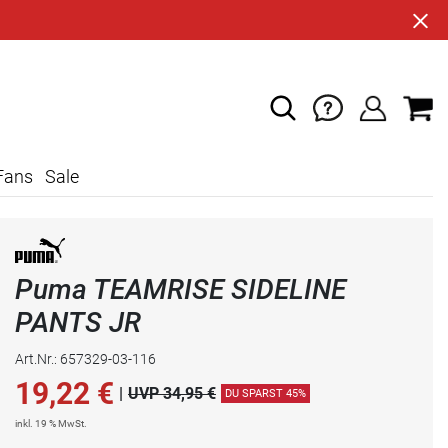
Fans
Sale
Puma TEAMRISE SIDELINE
PANTS JR
Art.Nr.: 657329-03-116
19,22
€
|
UVP 34,95 €
DU SPARST 45%
inkl. 19 % MwSt.