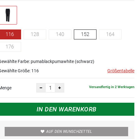
116
128
140
152
164
176
Gewählte Farbe: pumablackpumawhite (schwarz)
Gewählte Größe:
116
Größentabelle
Versandfertig in 2 Werktagen
Menge
IN DEN WARENKORB
AUF DEN WUNSCHZETTEL