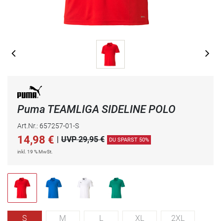
Puma TEAMLIGA SIDELINE POLO
Art.Nr.: 657257-01-S
14,98
€
|
UVP 29,95 €
DU SPARST 50%
inkl. 19 % MwSt.
S
M
L
XL
2XL