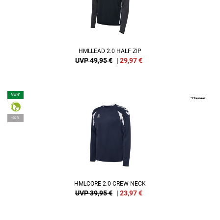
HMLLEAD 2.0 HALF ZIP
UVP 49,95 €
|
29,97
€
NEW
-40%
HMLCORE 2.0 CREW NECK
UVP 39,95 €
|
23,97
€