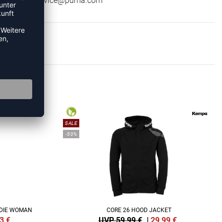
E-Mail:
service@puma.com
IES
SALE
-50%
ODIE WOMAN
CORE 26 HOOD JACKET
3
€
UVP 59,99 €
|
29,99
€