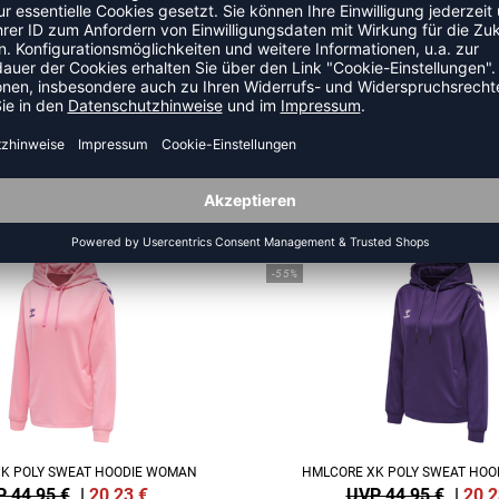
ZULETZT ANGESEHEN
HR AUS DER KATEGORIE HOOD
SALE
-55%
K POLY SWEAT HOODIE WOMAN
HMLCORE XK POLY SWEAT HO
 44,95 €
|
20,23
€
UVP 44,95 €
|
20,2