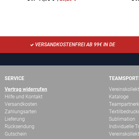
VERSANDKOSTENFREI AB 99€ IN DE
SERVICE
TEAMSPORT
Vertrag widerrufen
Vereinskollek
Hilfe und Kontakt
Kataloge
Versandkosten
Teampartnerk
Zahlungsarten
Textilbedruc
Lieferung
Sublimation
Rücksendung
Individuelle 
Gutschein
Vereinskollek