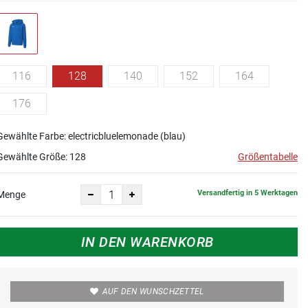
116
128
140
152
164
176
Gewählte Farbe: electricbluelemonade (blau)
Gewählte Größe:
128
Größentabelle
Versandfertig in 5 Werktagen
Menge
IN DEN WARENKORB
AUF DEN WUNSCHZETTEL