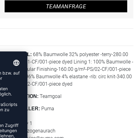
TEAMANFRAGE
68% Baumwolle 32% polyester -terry-280.00
MATERIAL:
g/m²-PS/01-CF/001-piece dyed Lining 1: 100% Baumwolle -
jersey-Regular Finishing-160.00 g/m²-PS/02-CF/001-piece
dyed Rib: 96% Baumwolle 4% elastane -rib: circ knit-340.00
g/m²-PS/02-CF/001-piece dyed
Teamgoal
KOLLEKTION:
Puma
HERSTELLER:
Puma SE
Puma Way 1
91074 Herzogenaurach