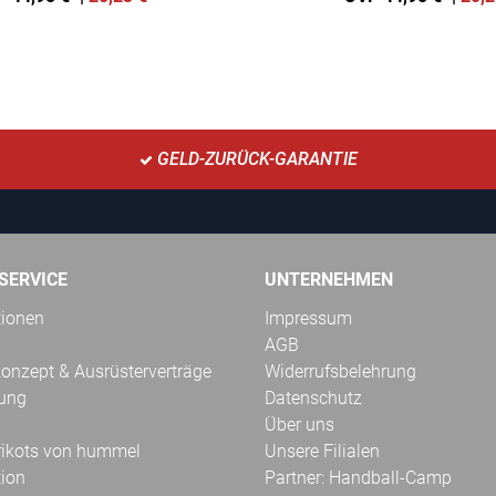
GELD-ZURÜCK-GARANTIE
SERVICE
UNTERNEHMEN
tionen
Impressum
AGB
onzept & Ausrüsterverträge
Widerrufsbelehrung
kung
Datenschutz
Über uns
Trikots von hummel
Unsere Filialen
tion
Partner: Handball-Camp