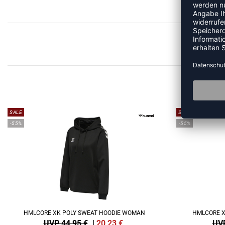
ME
SALE
SALE
-55%
-55%
HMLCORE XK POLY SWEAT HOODIE WOMAN
HMLCORE X
UVP 44,95 €
|
20,23
€
UVP