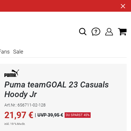
Fans
Sale
Puma teamGOAL 23 Casuals
Hoody Jr
Art.Nr.: 656711-02-128
21,97
€
|
UVP 39,95 €
DU SPARST 45%
inkl. 19 % MwSt.