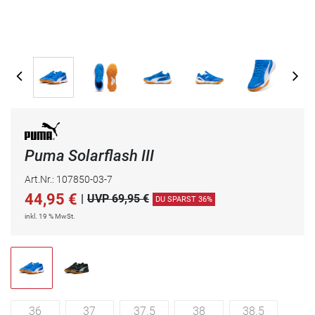
Puma Solarflash III
Art.Nr.: 107850-03-7
44,95
€
|
UVP 69,95 €
DU SPARST 36%
inkl. 19 % MwSt.
36
37
37.5
38
38.5