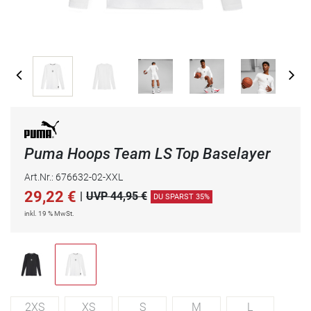
Puma Hoops Team LS Top Baselayer
Art.Nr.: 676632-02-XXL
29,22
€
|
UVP 44,95 €
DU SPARST 35%
inkl. 19 % MwSt.
2XS
XS
S
M
L