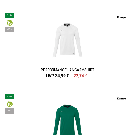
NEW
-35%
PERFORMANCE LANGARMSHIRT
UVP 34,99 €
|
22,74
€
NEW
-35%