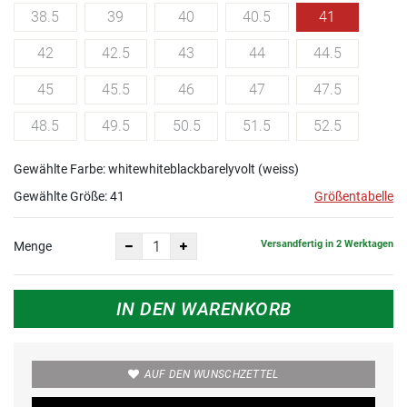
38.5
39
40
40.5
41
42
42.5
43
44
44.5
45
45.5
46
47
47.5
48.5
49.5
50.5
51.5
52.5
Gewählte Farbe: whitewhiteblackbarelyvolt (weiss)
Gewählte Größe:
41
Größentabelle
Versandfertig in 2 Werktagen
Menge
IN DEN WARENKORB
AUF DEN WUNSCHZETTEL