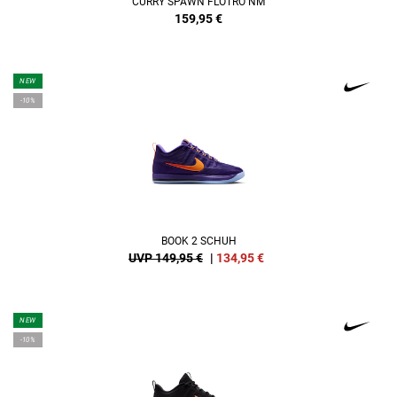
CURRY SPAWN FLOTRO NM
159,95
€
NEW
-10%
BOOK 2 SCHUH
UVP 149,95 €
|
134,95
€
NEW
-10%