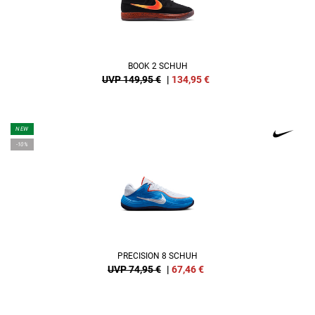
BOOK 2 SCHUH
UVP 149,95 €
|
134,95
€
NEW
-10%
PRECISION 8 SCHUH
UVP 74,95 €
|
67,46
€