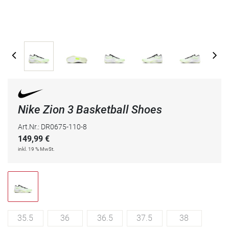
Nike Zion 3 Basketball Shoes
Art.Nr.: DR0675-110-8
149,99
€
inkl. 19 % MwSt.
35.5
36
36.5
37.5
38