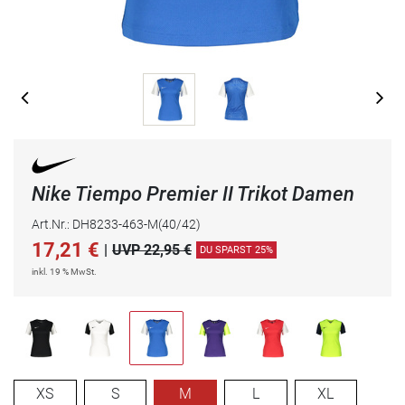
Nike Tiempo Premier II Trikot Damen
Art.Nr.: DH8233-463-M(40/42)
17,21
€
|
UVP 22,95 €
DU SPARST 25%
inkl. 19 % MwSt.
XS
S
M
L
XL