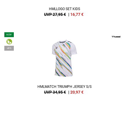
HMLLOGO SET KIDS
UVP 27,95 €
|
16,77
€
NEW
-40%
HMLMATCH TRIUMPH JERSEY S/S
UVP 34,95 €
|
20,97
€