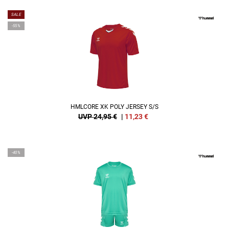
SALE
-55%
HMLCORE XK POLY JERSEY S/S
UVP 24,95 €
|
11,23
€
-40%