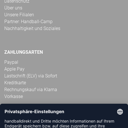
Datenschutz
Über uns
Unsere Filialen
Partner: Handball-Camp
Nachhaltigkeit und Soziales
ZAHLUNGSARTEN
Paypal
Apple Pay
Lastschrift (ELV) via Sofort
Kreditkarte
Rechnungskauf via Klarna
Vorkasse
ABONNIERE JETZT DEN KOSTENLOSEN
HANDBALLDIREKT-NEWSLETTER UND VERPASSE KEINE