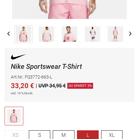
Nike Sportswear T-Shirt
Art.Nr.: FQ3772-663-L
33,20
€
|
UVP 34,95 €
DU SPARST 5%
inkl. 19 % MwSt.
XS
S
M
L
XL