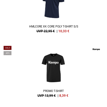
HMLCORE XK CORE POLY T-SHIRT S/S
UVP 22,95 €
|
10,33
€
SALE
-40%
PROMO T-SHIRT
UVP 13,99 €
|
8,39
€