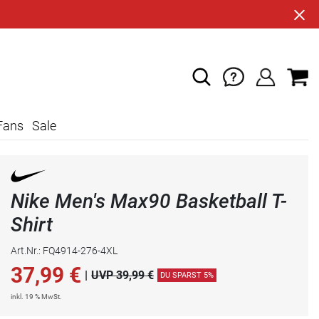
Fans
Sale
Nike Men's Max90 Basketball T-
Shirt
Art.Nr.: FQ4914-276-4XL
37,99
€
|
UVP 39,99 €
DU SPARST 5%
inkl. 19 % MwSt.