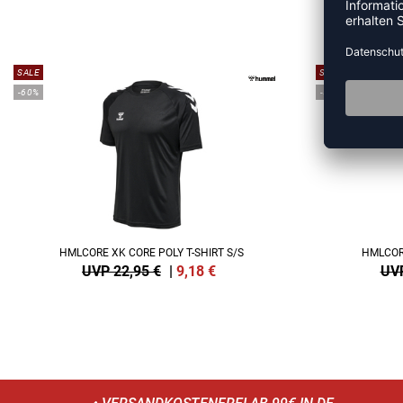
ME
SALE
SALE
-60%
-55%
HMLCORE XK CORE POLY T-SHIRT S/S
HMLCORE
UVP 22,95 €
|
9,18
€
UVP