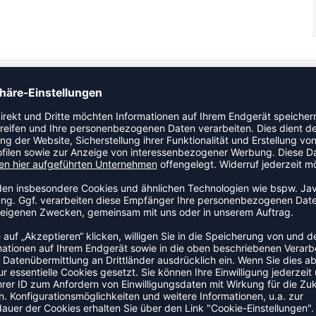
eller Nike.
ZULETZT ANGESEHEN