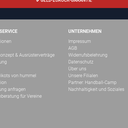
GELD-ZURÜCK-GARANTIE
SERVICE
UNTERNEHMEN
tionen
Impressum
AGB
onzept & Ausrüsterverträge
Widerrufsbelehrung
kung
Datenschutz
Über uns
Trikots von hummel
Unsere Filialen
tion
Partner: Handball-Camp
ung anfragen
Nachhaltigkeit und Soziales
hberatung für Vereine