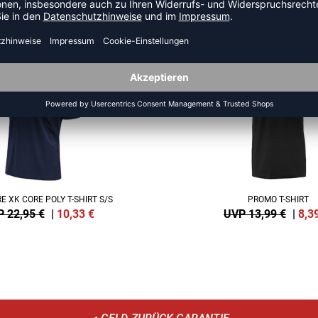
HR AUS DER KATEGORIE T-SHI
SALE
-40%
 XK CORE POLY T-SHIRT S/S
PROMO T-SHIRT
 22,95 €
|
10,33
€
UVP 13,99 €
|
8,3