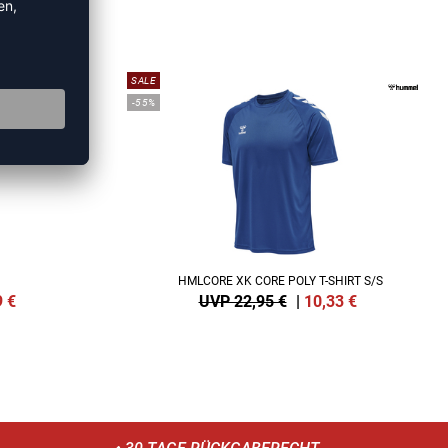
RTS
SALE
-55%
HMLCORE XK CORE POLY T-SHIRT S/S
9
€
UVP 22,95 €
|
10,33
€