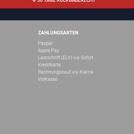
30 TAGE RÜCKGABERECHT
ZAHLUNGSARTEN
Paypal
Apple Pay
Lastschrift (ELV) via Sofort
Kreditkarte
Rechnungskauf via Klarna
Vorkasse