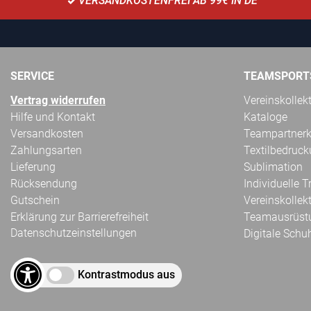
VERSANDKOSTENFREI AB 99€ IN DE
SERVICE
TEAMSPORT
Vertrag widerrufen
Vereinskollek
Hilfe und Kontakt
Kataloge
Versandkosten
Teampartnerk
Zahlungsarten
Textilbedruc
Lieferung
Sublimation
Rücksendung
Individuelle 
Gutschein
Vereinskollek
Erklärung zur Barrierefreiheit
Teamausrüst
Datenschutzeinstellungen
Digitale Schu
Kontrastmodus aus