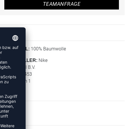
TEAMANFRAGE
100% Baumwolle
MATERIAL:
Nike
HERSTELLER:
NIKE Retail B.V.
PO BOX 6453
Colosseum 1
1213