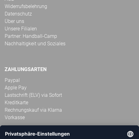
Widerrufsbelehrung
Datenschutz
Über uns
Unsere Filialen
Partner: Handball-Camp
Nachhaltigkeit und Soziales
ZAHLUNGSARTEN
Paypal
Apple Pay
Lastschrift (ELV) via Sofort
Kreditkarte
Rechnungskauf via Klarna
Vorkasse
ABONNIERE JETZT DEN KOSTENLOSEN