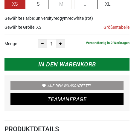
XS
S
M
L
XL
Gewählte Farbe: universityredgymredwhite (rot)
Gewählte Größe:
XS
Größentabelle
Versandfertig in 2 Werktagen
Menge
IN DEN WARENKORB
AUF DEN WUNSCHZETTEL
TEAMANFRAGE
PRODUKTDETAILS