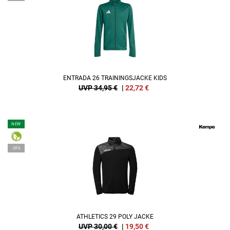
ENTRADA 26 TRAININGSJACKE KIDS
UVP 34,95 €
|
22,72
€
NEW
-35%
ATHLETICS 29 POLY JACKE
UVP 30,00 €
|
19,50
€