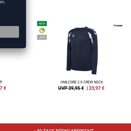
HIRTS
NEW
-40%
IP
HMLCORE 2.0 CREW NECK
7
€
UVP 39,95 €
|
23,97
€