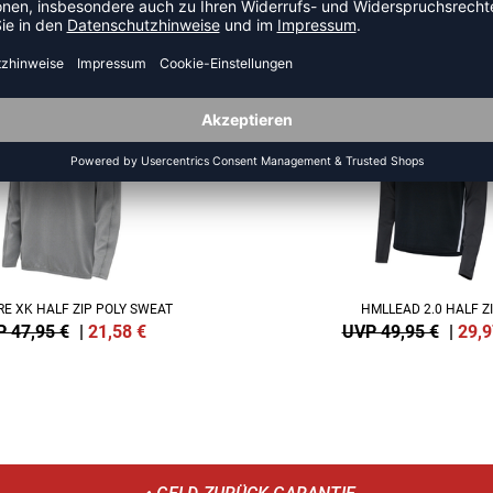
 AUS DER KATEGORIE SWEATS
NEW
-40%
E XK HALF ZIP POLY SWEAT
HMLLEAD 2.0 HALF Z
 47,95 €
|
21,58
€
UVP 49,95 €
|
29,9