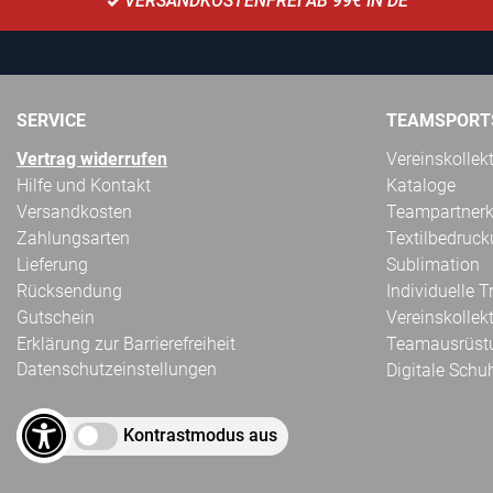
VERSANDKOSTENFREI AB 99€ IN DE
SERVICE
TEAMSPORT
Vertrag widerrufen
Vereinskollek
Hilfe und Kontakt
Kataloge
Versandkosten
Teampartnerk
Zahlungsarten
Textilbedruc
Lieferung
Sublimation
Rücksendung
Individuelle 
Gutschein
Vereinskollek
Erklärung zur Barrierefreiheit
Teamausrüst
Datenschutzeinstellungen
Digitale Schu
Kontrastmodus aus