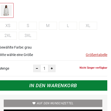
XS
S
M
L
XL
2XL
3XL
Gewählte Farbe: grau
Bitte wähle eine Größe
Größentabelle
Nicht länger verfügbar
Menge
IN DEN WARENKORB
AUF DEN WUNSCHZETTEL