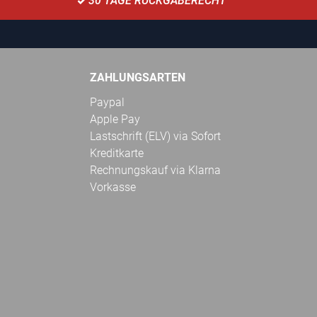
30 TAGE RÜCKGABERECHT
ZAHLUNGSARTEN
Paypal
Apple Pay
Lastschrift (ELV) via Sofort
Kreditkarte
Rechnungskauf via Klarna
Vorkasse