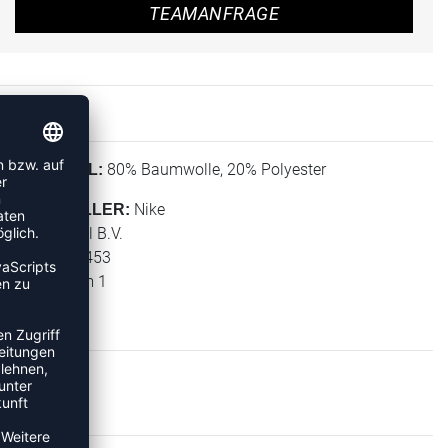
TEAMANFRAGE
80% Baumwolle, 20% Polyester
MATERIAL:
Nike
HERSTELLER:
NIKE Retail B.V.
PO BOX 6453
Colosseum 1
1213