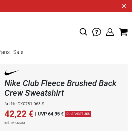
Fans
Sale
Nike Club Fleece Brushed Back
Crew Sweatshirt
Art.Nr.: DX0781-063-S
42,22
€
|
UVP 64,95 €
DU SPARST 35%
inkl. 19 % MwSt.