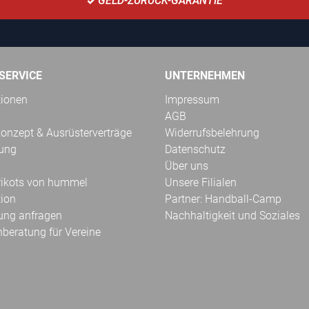
GELD-ZURÜCK-GARANTIE
SERVICE
UNTERNEHMEN
tionen
Impressum
AGB
onzept & Ausrüsterverträge
Widerrufsbelehrung
kung
Datenschutz
Über uns
Trikots von hummel
Unsere Filialen
tion
Partner: Handball-Camp
ung anfragen
Nachhaltigkeit und Soziales
hberatung für Vereine