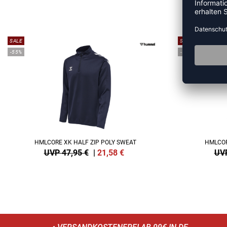
MEHR
SALE
SALE
-55%
-55%
HMLCORE XK HALF ZIP POLY SWEAT
HMLCOR
UVP 47,95 €
|
21,58
€
UVP