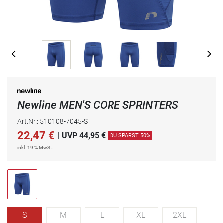
Newline MEN'S CORE SPRINTERS
Art.Nr.: 510108-7045-S
22,47
€
|
UVP 44,95 €
DU SPARST 50%
inkl. 19 % MwSt.
S
M
L
XL
2XL