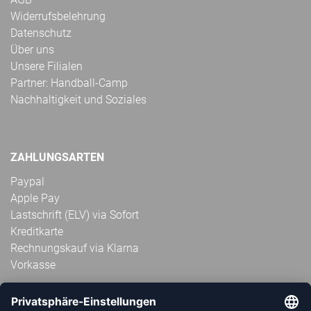
Widerrufsbelehrung
Datenschutz
Über uns
Unsere Filialen
Partner: Handball-Camp
Nachhaltigkeit und Soziales
ZAHLUNGSARTEN
Paypal
Apple Pay
Lastschrift (ELV) via Sofort
Kreditkarte
Rechnungskauf via Klarna
Vorkasse