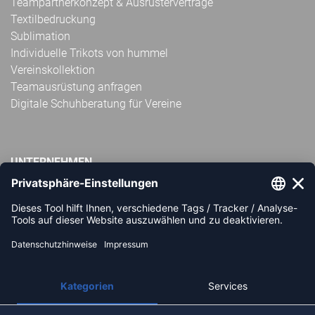
Teampartnerkonzept & Ausrüsterverträge
Textilbedruckung
Sublimation
Individuelle Trikots von hummel
Vereinskollektion
Teamausrüstung anfragen
Digitale Schuhberatung für Vereine
UNTERNEHMEN
Impressum
AGB
Widerrufsbelehrung
Datenschutz
Über uns
Unsere Filialen
Partner: Handball-Camp
Nachhaltigkeit und Soziales