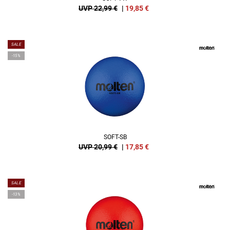
UVP 22,99 €
|
19,85
€
SALE
-15%
SOFT-SB
UVP 20,99 €
|
17,85
€
SALE
-13%