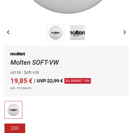
Molten SOFT-VW
Art.Nr.: Soft-VW
19,85
€
|
UVP 22,99 €
DU SPARST 14%
inkl. 19 % MwSt.
200