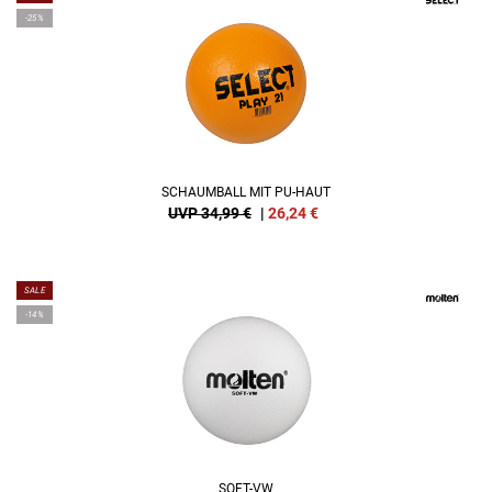
-25%
SCHAUMBALL MIT PU-HAUT
UVP 34,99 €
|
26,24
€
SALE
-14%
SOFT-VW