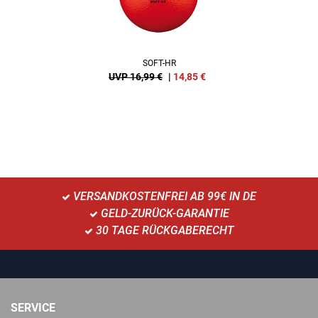
SOFT-HR
UVP 16,99 €
|
14,85
€
VERSANDKOSTENFREI AB 99€ IN DE
GELD-ZURÜCK-GARANTIE
30 TAGE RÜCKGABERECHT
SERVICE