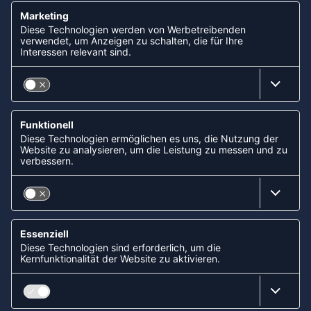
ZAHLUNGSARTEN
Paypal
Apple Pay
Lastschrift (ELV) via Sofort
Kreditkarte
Rechnungskauf via Klarna
Vorkasse
ABONNIERE JETZT DEN KOSTENLOSEN
HANDBALLDIREKT-NEWSLETTER UND VERPASSE KEINE
NEUIGKEIT ODER AKTION MEHR.
JETZT ANMELDEN
FOLLOW US