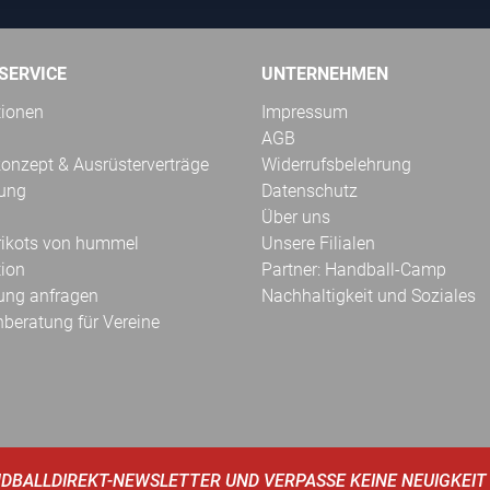
SERVICE
UNTERNEHMEN
tionen
Impressum
AGB
onzept & Ausrüsterverträge
Widerrufsbelehrung
kung
Datenschutz
Über uns
Trikots von hummel
Unsere Filialen
tion
Partner: Handball-Camp
ung anfragen
Nachhaltigkeit und Soziales
hberatung für Vereine
DBALLDIREKT-NEWSLETTER UND VERPASSE KEINE NEUIGKEIT