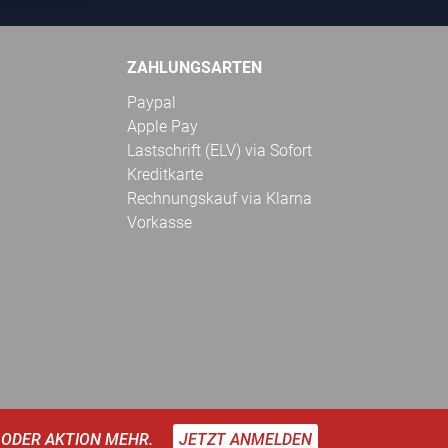
ZAHLUNGSARTEN
Paypal
Apple Pay
Lastschrift (ELV) via Sofort
Kreditkarte
Rechnungskauf via Klarna
Vorkasse
 ODER AKTION MEHR.
JETZT ANMELDEN