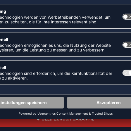
k, patentierter 4-Oktaven-Klang, konstanter klarer Ton, 2
ZULETZT ANGESEHEN
GELD-ZURÜCK-GARANTIE