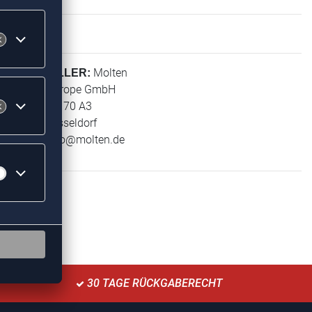
Molten
HERSTELLER:
Molten Europe GmbH
Wiesenstr. 70 A3
40549 Düsseldorf
E-Mail:
info@molten.de
30 TAGE RÜCKGABERECHT