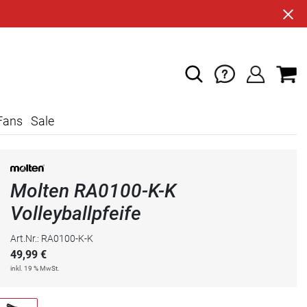
Fans
Sale
Molten RA0100-K-K
Volleyballpfeife
Art.Nr.: RA0100-K-K
49,99
€
inkl. 19 % MwSt.