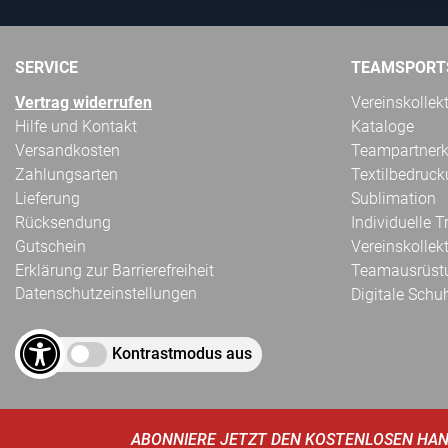
SERVICE
TEAMSPORT
Vertrag widerrufen
Vereinskollek
Hilfe und Kontakt
Kataloge
Versandkosten
Teampartnerk
Zahlungsarten
Textilbedruc
Lieferung
Sublimation
Rücksendung
Individuelle 
Gutschein
Vereinskollek
Erklärung zur Barrierefreiheit
Teamausrüst
Datenschutzeinstellungen
Digitale Schu
Kontrastmodus aus
ABONNIERE JETZT DEN KOSTENLOSEN HAN