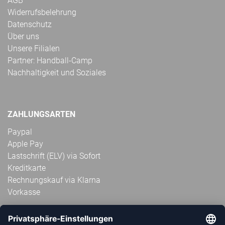
AGB
Widerrufsbelehrung
Datenschutz
Über uns
Unsere Filialen
Partner: Handball-Camp
Nachhaltigkeit und Soziales
ZAHLUNGSARTEN
Paypal
Apple Pay
Lastschrift (ELV) via Sofort
Kreditkarte
Rechnungskauf via Klarna
Vorkasse