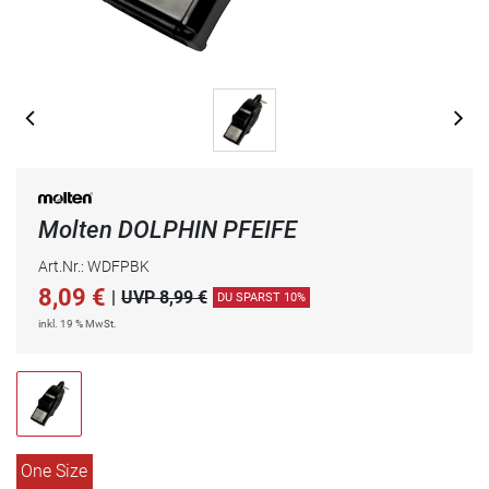
Molten DOLPHIN PFEIFE
Art.Nr.: WDFPBK
8,09
€
|
UVP 8,99 €
DU SPARST 10%
inkl. 19 % MwSt.
One Size