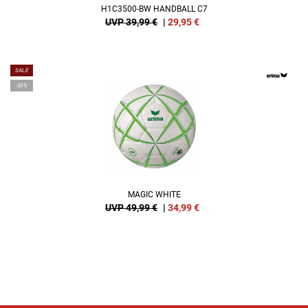
H1C3500-BW HANDBALL C7
UVP 39,99 €
|
29,95
€
SALE
-30%
MAGIC WHITE
UVP 49,99 €
|
34,99
€