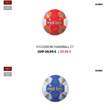
SALE
-25%
H1C3500-RO HANDBALL C7
UVP 39,99 €
|
29,95
€
SALE
-25%