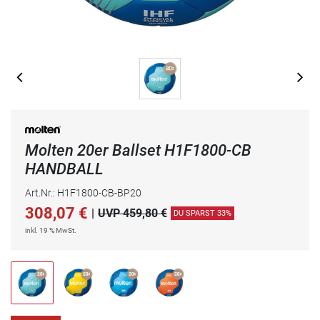
Molten 20er Ballset H1F1800-CB
HANDBALL
Art.Nr.: H1F1800-CB-BP20
308,07
€
|
UVP 459,80 €
DU SPARST 33%
inkl. 19 % MwSt.