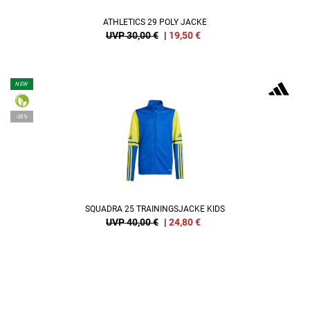
ATHLETICS 29 POLY JACKE
UVP 30,00 €
|
19,50
€
NEW
-38%
SQUADRA 25 TRAININGSJACKE KIDS
UVP 40,00 €
|
24,80
€