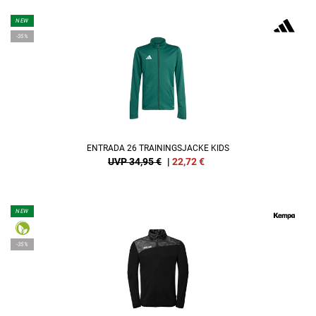
NEW
-35%
ENTRADA 26 TRAININGSJACKE KIDS
UVP 34,95 €
|
22,72
€
NEW
-35%