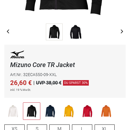
Mizuno Core TR Jacket
Art.Nr.: 32ECA550-09-XXL
26,60
€
|
UVP 38,00 €
DU SPARST 30%
inkl. 19 % MwSt.
XS
S
M
L
XL