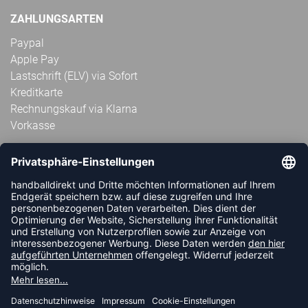
ZAHLUNGSARTEN
Paypal
Apple Pay
Lastschrift (ELV) via Sofort
Kreditkarte
Rechnungskauf via Klarna
Vorkasse
ABONNIERE JETZT DEN KOSTENLOSEN
HANDBALLDIREKT-NEWSLETTER UND VERPASSE KEINE
NEUIGKEIT ODER AKTION MEHR.
JETZT ANMELDEN
FOLLOW US