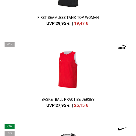
FIRST SEAMLESS TANK TOP WOMAN
UVP 29,95 €
|
19,47
€
-10%
BASKETBALL PRACTISE JERSEY
UVP 27,95 €
|
25,15
€
NEW
-20%