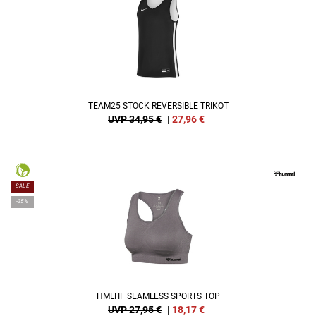
TEAM25 STOCK REVERSIBLE TRIKOT
UVP 34,95 €
|
27,96
€
SALE
-35%
HMLTIF SEAMLESS SPORTS TOP
UVP 27,95 €
|
18,17
€