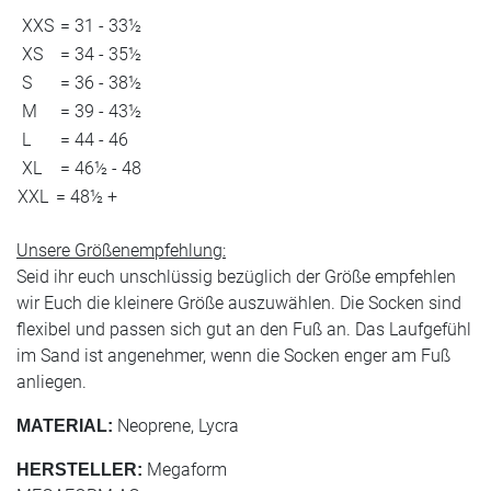
XXS
= 31 - 33½
XS
= 34 - 35½
S
= 36 - 38½
M
= 39 - 43½
L
= 44 - 46
XL
= 46½ - 48
XXL
= 48½ +
Unsere Größenempfehlung:
Seid ihr euch unschlüssig bezüglich der Größe empfehlen
wir Euch die kleinere Größe auszuwählen. Die Socken sind
flexibel und passen sich gut an den Fuß an. Das Laufgefühl
im Sand ist angenehmer, wenn die Socken enger am Fuß
anliegen.
Neoprene, Lycra
MATERIAL:
Megaform
HERSTELLER: