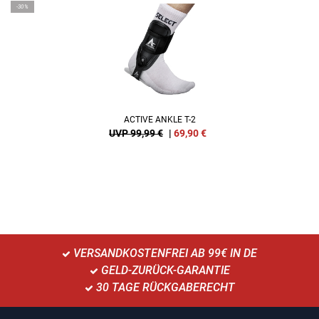
-30%
ACTIVE ANKLE T-2
UVP 99,99 €
|
69,90
€
VERSANDKOSTENFREI AB 99€ IN DE
GELD-ZURÜCK-GARANTIE
30 TAGE RÜCKGABERECHT