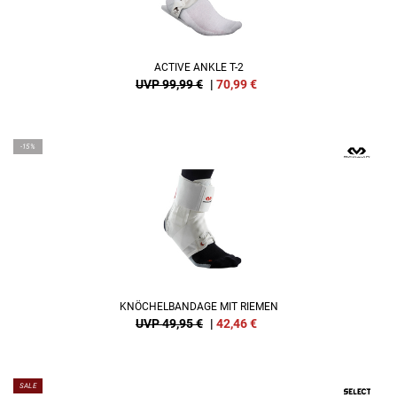
ACTIVE ANKLE T-2
UVP 99,99 €
|
70,99
€
-15%
KNÖCHELBANDAGE MIT RIEMEN
UVP 49,95 €
|
42,46
€
SALE