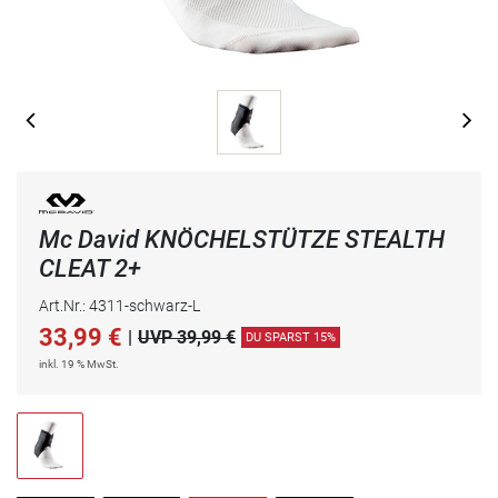
Mc David KNÖCHELSTÜTZE STEALTH
CLEAT 2+
Art.Nr.: 4311-schwarz-L
33,99
€
|
UVP 39,99 €
DU SPARST 15%
inkl. 19 % MwSt.