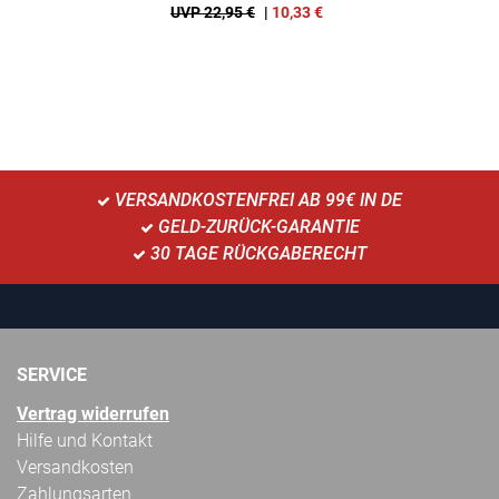
UVP 22,95 €
|
10,33
€
VERSANDKOSTENFREI AB 99€ IN DE
GELD-ZURÜCK-GARANTIE
30 TAGE RÜCKGABERECHT
SERVICE
Vertrag widerrufen
Hilfe und Kontakt
Versandkosten
Zahlungsarten