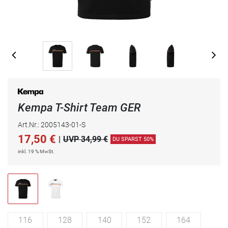
Kempa T-Shirt Team GER
Art.Nr.: 2005143-01-S
17,50
€
|
UVP 34,99 €
DU SPARST 50%
inkl. 19 % MwSt.
116
128
140
152
164