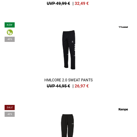
UVP 49,99 €
|
32,49
€
NEW
-40%
HMLCORE 2.0 SWEAT PANTS
UVP 44,95 €
|
26,97
€
SALE
-40%