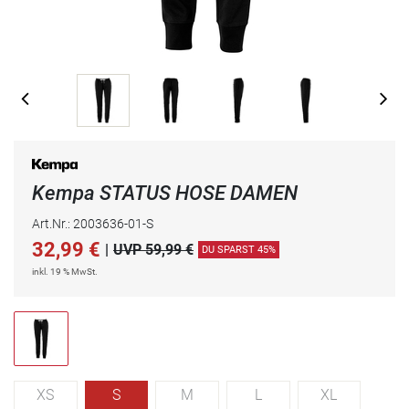
Kempa STATUS HOSE DAMEN
Art.Nr.: 2003636-01-S
32,99
€
|
UVP 59,99 €
DU SPARST 45%
inkl. 19 % MwSt.
XS
S
M
L
XL