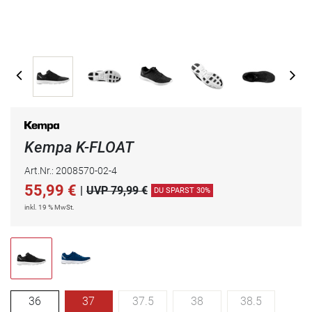
Kempa K-FLOAT
Art.Nr.: 2008570-02-4
55,99
€
|
UVP 79,99 €
DU SPARST 30%
inkl. 19 % MwSt.
36
37
37.5
38
38.5