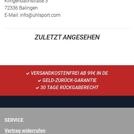
Klingenbachstraße 3
72336 Balingen
E-Mail:
info@uhlsport.com
ZULETZT ANGESEHEN
VERSANDKOSTENFREI AB 99€ IN DE
GELD-ZURÜCK-GARANTIE
30 TAGE RÜCKGABERECHT
SERVICE
Vertrag widerrufen