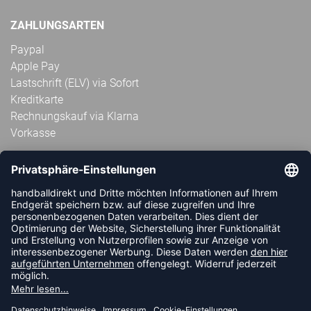
ZAHLUNGSARTEN
Paypal
Apple Pay
Lastschrift (ELV) via Sofort
Kreditkarte
Rechnungskauf via Klarna
Vorkasse
ABONNIERE JETZT DEN KOSTENLOSEN
HANDBALLDIREKT-NEWSLETTER UND VERPASSE KEINE
NEUIGKEIT ODER AKTION MEHR.
JETZT ANMELDEN
FOLLOW US