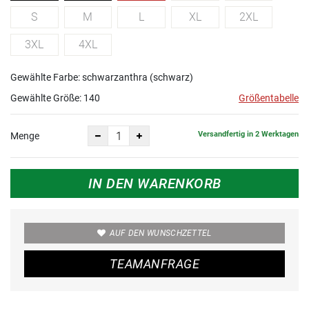
S
M
L
XL
2XL
3XL
4XL
Gewählte Farbe: schwarzanthra (schwarz)
Gewählte Größe:
140
Größentabelle
Versandfertig in 2 Werktagen
Menge
IN DEN WARENKORB
AUF DEN WUNSCHZETTEL
TEAMANFRAGE