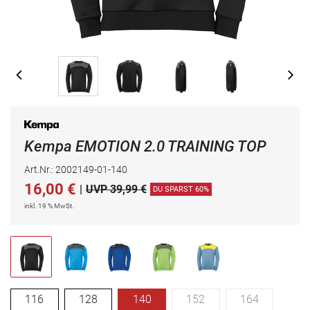
Kempa EMOTION 2.0 TRAINING TOP
Art.Nr.: 2002149-01-140
16,00
€
|
UVP 39,99 €
DU SPARST 60%
inkl. 19 % MwSt.
116
128
140
152
164